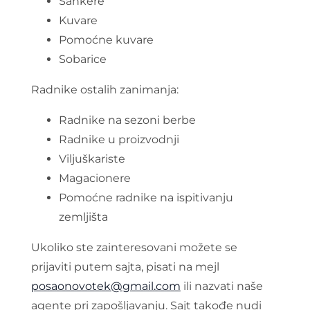
Šankere
Kuvare
Pomoćne kuvare
Sobarice
Radnike ostalih zanimanja:
Radnike na sezoni berbe
Radnike u proizvodnji
Viljuškariste
Magacionere
Pomoćne radnike na ispitivanju
zemljišta
Ukoliko ste zainteresovani možete se
prijaviti putem sajta, pisati na mejl
posaonovotek@gmail.com
ili nazvati naše
agente pri zapošljavanju. Sajt takođe nudi