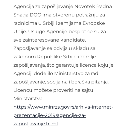
Agencija za zapošljavanje Novotek Radna
Snaga DOO ima otvorenu potražnju za
radnicima u Srbiji i zemljama Evropske
Unije. Usluge Agencije besplatne su za
sve zainteresovane kandidate.
Zapošljavanje se odvija u skladu sa
zakonom Republike Srbije i zemlje
zapošljavanja, što garantuje licenca koju je
Agenciji dodelilo Ministarstvo za rad,
zapošljavanje, socijalna i boračka pitanja.
Licencu možete proveriti na sajtu
Ministarstva:
https://www.minrzs.gov.rs/arhiva-internet-
prezentacije-2019/agencije-za-
zaposljavanje.html