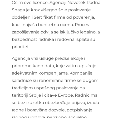
Osim ove licence, Agenciji Novotek Radna
Snaga je kroz višegodišnje poslovanje
dodeljen i Sertifikat firme od poverenja,
kao i najviša bonitetna ocena. Proces
zapošljavanja odvija se isključivo legalno, a
bezbednost radnika i redovna isplata su
prioritet.
Agencija vrši usluge predselekcije i
pripreme kandidata, koje zatim upućuje
adekvatnim kompanijama. Kompanije
saradnice su renomirane firme se dugom
tradicijom uspešnog poslovanja na
teritoriji Srbije i čitave Evrope. Radnicima
se bez izuzetka obezbeđuje prijava, izrada
radne i boravišne dozvole, potpisivanje
radnog ugovora, penziono, socijalno,