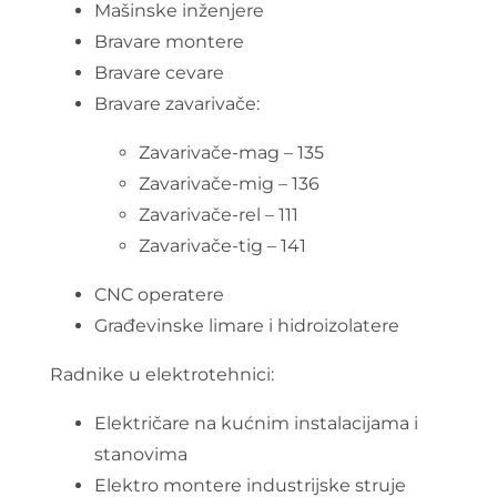
Mašinske inženjere
Bravare montere
Bravare cevare
Bravare zavarivače:
Zavarivače-mag – 135
Zavarivače-mig – 136
Zavarivače-rel – 111
Zavarivače-tig – 141
CNC operatere
Građevinske limare i hidroizolatere
Radnike u elektrotehnici:
Električare na kućnim instalacijama i
stanovima
Elektro montere industrijske struje