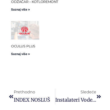
ODŽAČAR – KOTLOREMONT
Saznaj više »
OCULUS PLUS
Saznaj više »
Prethodno
Sledeće
INDEX NOSLUŠ
Instalateri Vode, Klime, Grejanja I Ventilacije Sa EU Dokumentima