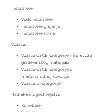
Instalatere:
Vodoinstalatere
Instalatere grejanja
Instalatere klime
Vozače:
Vozače C i CE kategorije na prevozu
građevinskog materijala
Vozače C i CE kategorije u
međunarodnoj špediciji
Vozače D kategorije
Radnike u ugostiteljstvu:
Konobare