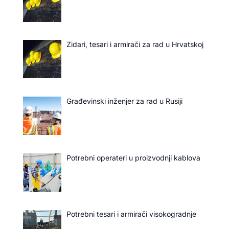
Zidari, tesari i armirači za rad u Hrvatskoj
Građevinski inženjer za rad u Rusiji
Potrebni operateri u proizvodnji kablova
Potrebni tesari i armirači visokogradnje