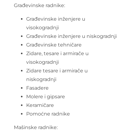
Građevinske radnike:
Građevinske inženjere u
visokogradnji
Građevinske inženjere u niskogradnji
Građevinske tehničare
Zidare, tesare i armirače u
visokogradnji
Zidare tesare i armirače u
niskogradnji
Fasadere
Molere i gipsare
Keramičare
Pomoćne radnike
Mašinske radnike: