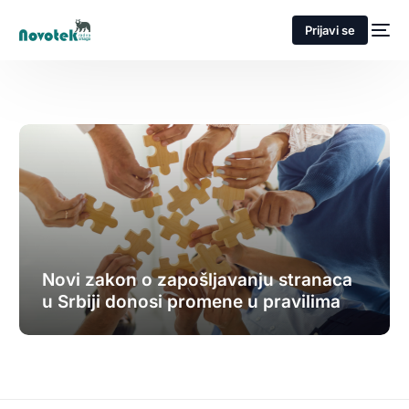
Prijavi se
Novi zakon o zapošljavanju stranaca
u Srbiji donosi promene u pravilima