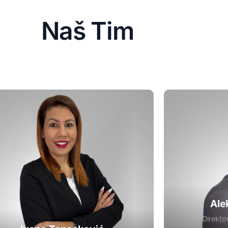
N
a
š
T
i
m
Ale
Direkto