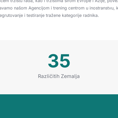
aćem
tržištu
rada,
kao
i
tržištima
širom
Evrope
i
Azije,
povez
čavamo
našom
Agencijom
i
trening
centrom
u
inostranstvu,
egrutovanje
i
testiranje
tražene
kategorije
radnika.
35
Različitih Zemalja