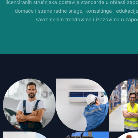
licenciranih stručnjaka postavlja standarde u oblasti zap
domaće i strane radne snage, konsaltinga i edukacije 
savremenim trendovima i izazovima u zapoš