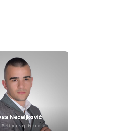
ksa Nedeljković
r Sektora za privremeno