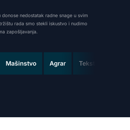
u
donose
nedostatak
radne
snage
u
svim
tržištu
rada
smo
stekli
iskustvo
i
nudimo
ima
zapošljavanja.
Mašinstvo
Agrar
Tekstil
Medicin