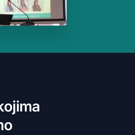
k
o
j
i
m
a
m
o