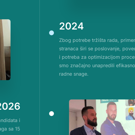
2024
Zbog potrebe tržišta rada, prim
stranaca širi se poslovanje, pove
i potreba za optimizacijom proces
smo značajno unapredili efikasno
radne snage.
2026
ndidata i
ga sa 15