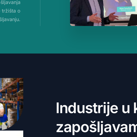
ošljavanja
tržišta o
ljavanju.
I
n
d
u
s
t
r
i
j
e
u
z
a
p
o
š
l
j
a
v
a