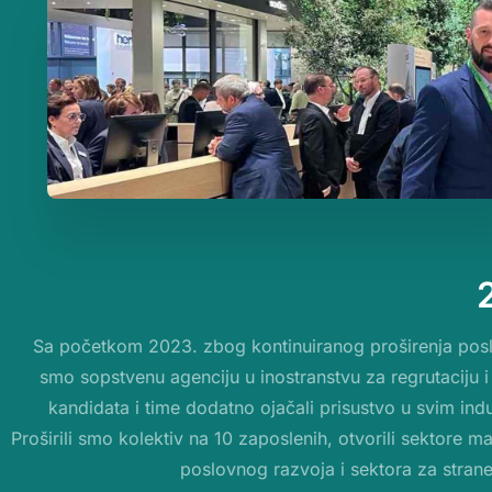
Sa početkom 2023. zbog kontinuiranog proširenja posla
smo sopstvenu agenciju u inostranstvu za regrutaciju i 
kandidata i time dodatno ojačali prisustvo u svim indu
Proširili smo kolektiv na 10 zaposlenih, otvorili sektore m
poslovnog razvoja i sektora za strane