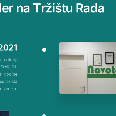
d
e
r
n
a
T
r
ž
i
š
t
u
R
a
d
a
 2021
eritoriji
Srbiji 01.
ri godine
u tržišta
oslenika.