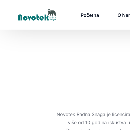
Početna
O Na
Tražim Posao
Prijava za Posao
P
Oglasi za posao
D
Poslovi u Srbiji
S
Poslovi u Inostranstvu
N
Novotek
Radna
Snaga
je
licencir
Poslovi u Americi
Z
više
od
10
godina
iskustva
u
Napravi CV Besplatno
P