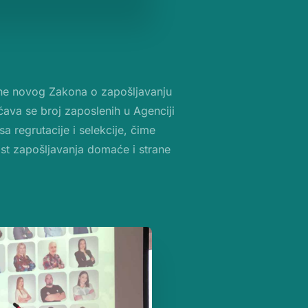
ene novog Zakona o zapošljavanju
ćava se broj zaposlenih u Agenciji
a regrutacije i selekcije, čime
st zapošljavanja domaće i strane