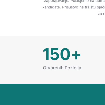
zapošljavanje.
Poslujemo
na
dom
kandidate.
Prisustvo
na
tržištu
oja
za
r
150
+
Otvorenih Pozicija