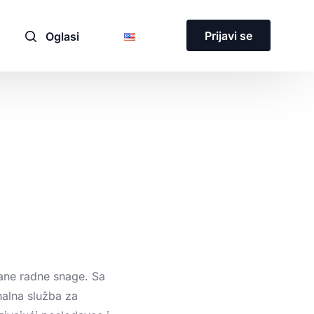
Prijavi se
Oglasi
ane
radne
snage.
Sa
nalna
služba
za