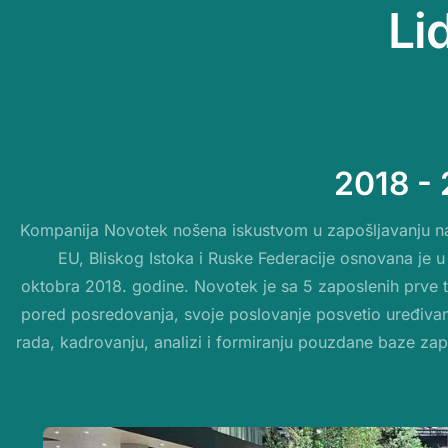
L
i
2018 -
Kompanija Novotek nošena iskustvom u zapošljavanju na t
EU, Bliskog Istoka i Ruske Federacije osnovana je u 
oktobra 2018. godine. Novotek je sa 5 zaposlenih prve t
pored posredovanja, svoje poslovanje posvetio uređivanj
rada, kadrovanju, analizi i formiranju pouzdane baze zap