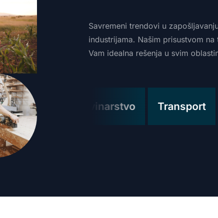
Savremeni
trendovi
u
zapošljavanj
industrijama.
Našim
prisustvom
na
Vam
idealna
rešenja
u
svim
oblast
Građevinarstvo
Transport