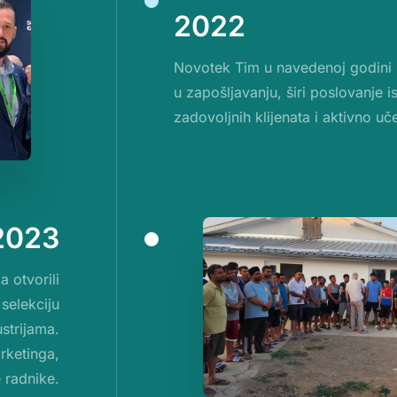
2022
Novotek Tim u navedenoj godini ka
u zapošljavanju, širi poslovanje 
zadovoljnih klijenata i aktivno u
2023
 otvorili
selekciju
strijama.
arketinga,
 radnike.