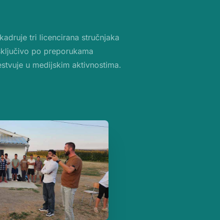
druje tri licencirana stručnjaka
isključivo po preporukama
čestvuje u medijskim aktivnostima.