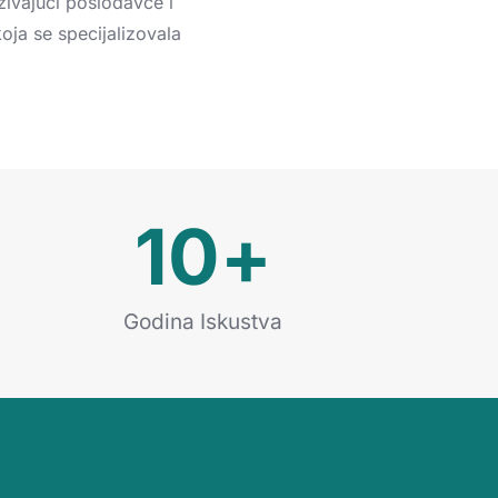
ivajući
poslodavce
i
koja
se
specijalizovala
10
+
Godina Iskustva