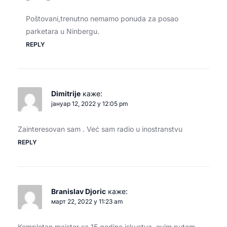
Poštovani,trenutno nemamo ponuda za posao
parketara u Ninbergu.
REPLY
Dimitrije
каже:
јануар 12, 2022 у 12:05 pm
Zainteresovan sam . Već sam radio u inostranstvu
REPLY
Branislav Djoric
каже:
март 22, 2022 у 11:23 am
Kompletan majstor sa 15 godina iskustva, ovim putem