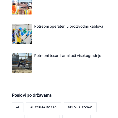
Potrebni operateri u proizvodnji kablova
Potrebni tesari i armirači visokogradnje
Poslovi po državama
AI
AUSTRIJA POSAO
BELGIJA POSAO