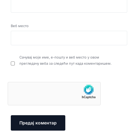
Веб место
Сачувај моје име, е-пошту и веб место у овом
прегледачу веба за следећи пут када коментаришем.