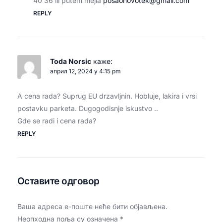
40 36 ili putem mejla
posaonovotek@gmail.com
REPLY
Toda Norsic
каже:
април 12, 2024 у 4:15 pm
A cena rada? Suprug EU drzavljnin. Hobluje, lakira i vrsi
postavku parketa. Dugogodisnje iskustvo ..
Gde se radi i cena rada?
REPLY
Оставите одговор
Ваша адреса е-поште неће бити објављена.
Неопходна поља су означена
*