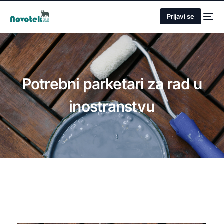
Prijavi se
Potrebni parketari za rad u
inostranstvu