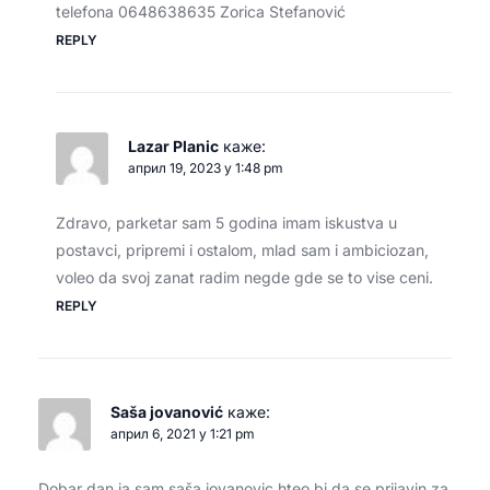
telefona 0648638635 Zorica Stefanović
REPLY
Lazar Planic
каже:
април 19, 2023 у 1:48 pm
Zdravo, parketar sam 5 godina imam iskustva u
postavci, pripremi i ostalom, mlad sam i ambiciozan,
voleo da svoj zanat radim negde gde se to vise ceni.
REPLY
Saša jovanović
каже:
април 6, 2021 у 1:21 pm
Dobar dan ja sam saša jovanovic hteo bi da se prijavin za