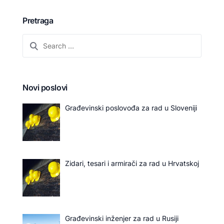
Pretraga
Novi poslovi
Građevinski poslovođa za rad u Sloveniji
Zidari, tesari i armirači za rad u Hrvatskoj
Građevinski inženjer za rad u Rusiji