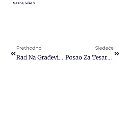
Saznaj više »
Prethodno
Sledeće
Rad Na Građevini U Inostranstvu
Posao Za Tesare U EU