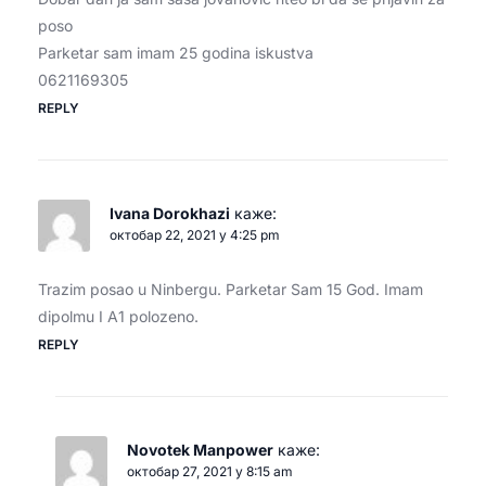
poso
Parketar sam imam 25 godina iskustva
0621169305
REPLY
Ivana Dorokhazi
каже:
октобар 22, 2021 у 4:25 pm
Trazim posao u Ninbergu. Parketar Sam 15 God. Imam
dipolmu I A1 polozeno.
REPLY
Novotek Manpower
каже:
октобар 27, 2021 у 8:15 am