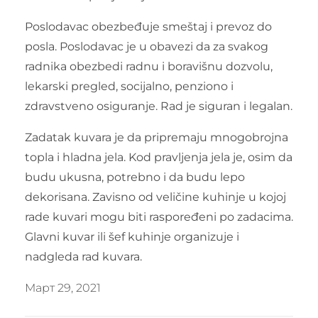
Poslodavac obezbeđuje smeštaj i prevoz do
posla. Poslodavac je u obavezi da za svakog
radnika obezbedi radnu i boravišnu dozvolu,
lekarski pregled, socijalno, penziono i
zdravstveno osiguranje. Rad je siguran i legalan.
Zadatak kuvara je da pripremaju mnogobrojna
topla i hladna jela. Kod pravljenja jela je, osim da
budu ukusna, potrebno i da budu lepo
dekorisana. Zavisno od veličine kuhinje u kojoj
rade kuvari mogu biti raspoređeni po zadacima.
Glavni kuvar ili šef kuhinje organizuje i
nadgleda rad kuvara.
Март 29, 2021