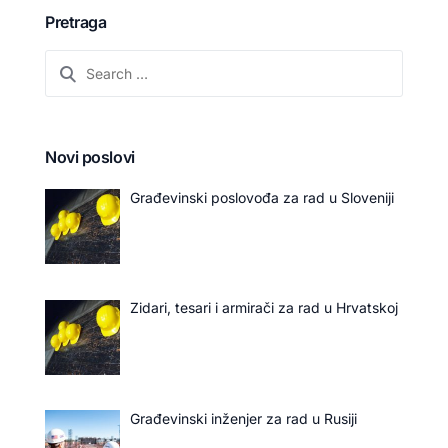
Pretraga
Novi poslovi
Građevinski poslovođa za rad u Sloveniji
Zidari, tesari i armirači za rad u Hrvatskoj
Građevinski inženjer za rad u Rusiji