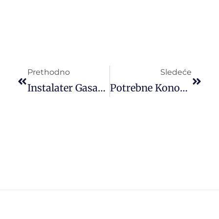
Prethodno
Sledeće
Instalater Gasa/plina Posao U EU
Potrebne Konobarice/šankerice/servirke Za Rad Na Hrvatskom Primorju