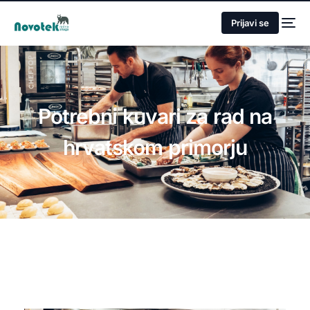
Prijavi se
Potrebni kuvari za rad na
hrvatskom primorju