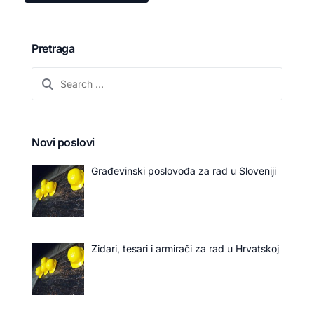
Pretraga
Novi poslovi
Građevinski poslovođa za rad u Sloveniji
Zidari, tesari i armirači za rad u Hrvatskoj