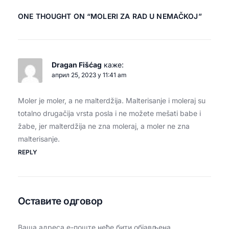
ONE THOUGHT ON “
MOLERI ZA RAD U NEMAČKOJ
”
Dragan Fišćag
каже:
април 25, 2023 у 11:41 am
Moler je moler, a ne malterdžija. Malterisanje i moleraj su
totalno drugačija vrsta posla i ne možete mešati babe i
žabe, jer malterdžija ne zna moleraj, a moler ne zna
malterisanje.
REPLY
Оставите одговор
Ваша адреса е-поште неће бити објављена.