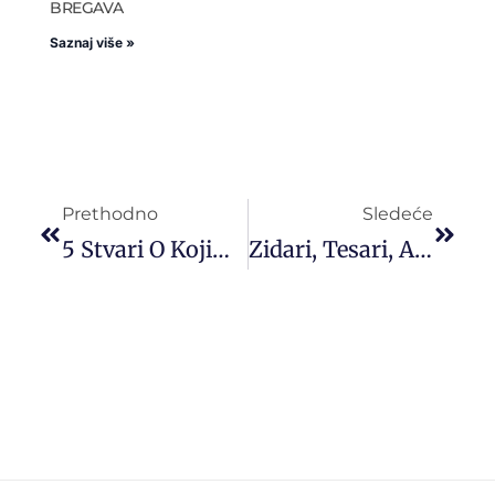
BREGAVA
Saznaj više »
Prethodno
Sledeće
5 Stvari O Kojima Treba Da Vodite Računa Na Razgovoru Za Posao?
Zidari, Tesari, Armirači Za Rad U Hrvatskoj