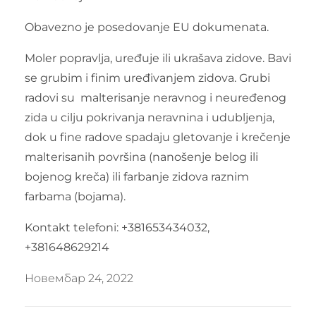
Obavezno je posedovanje EU dokumenata.
Moler popravlja, uređuje ili ukrašava zidove. Bavi
se grubim i finim uređivanjem zidova. Grubi
radovi su malterisanje neravnog i neuređenog
zida u cilju pokrivanja neravnina i udubljenja,
dok u fine radove spadaju gletovanje i krečenje
malterisanih površina (nanošenje belog ili
bojenog kreča) ili farbanje zidova raznim
farbama (bojama).
Kontakt telefoni: +381653434032,
+381648629214
Новембар 24, 2022