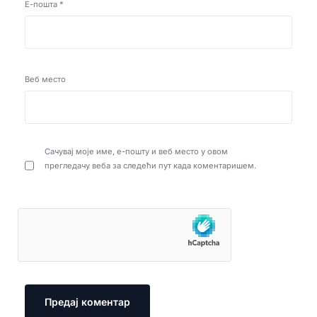
Е-пошта
*
Веб место
Сачувај моје име, е-пошту и веб место у овом
прегледачу веба за следећи пут када коментаришем.