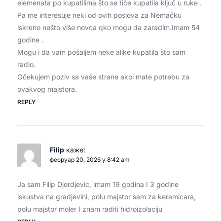
elemenata po kupatilima što se tiče kupatila ključ u ruke .
Pa me interesuje neki od ovih poslova za Nemačku
iskreno nešto više novca qko mogu da zaradim.Imam 54
godine .
Mogu i da vam pošaljem neke alike kupatila što sam
radio.
Očekujem poziv sa vaše strane akoi mate potrebu za
ovakvog majstora.
REPLY
Filip
каже:
фебруар 20, 2026 у 8:42 am
Ja sam Filip Djordjevic, imam 19 godina I 3 godine
iskustva na gradjevini, polu majstor sam za keramicara,
polu majstor moler I znam raditi hidroizolaciju