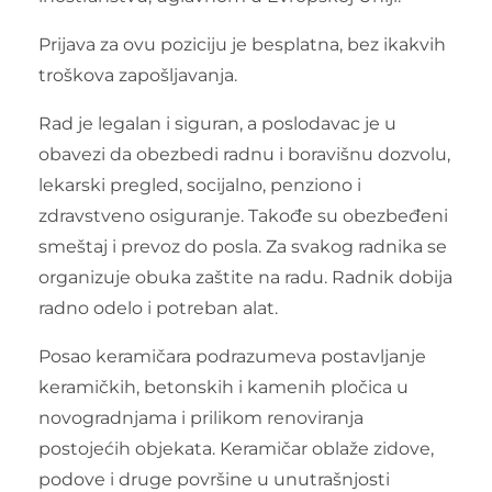
Prijava za ovu poziciju je besplatna, bez ikakvih
troškova zapošljavanja.
Rad je legalan i siguran, a poslodavac je u
obavezi da obezbedi radnu i boravišnu dozvolu,
lekarski pregled, socijalno, penziono i
zdravstveno osiguranje. Takođe su obezbeđeni
smeštaj i prevoz do posla. Za svakog radnika se
organizuje obuka zaštite na radu. Radnik dobija
radno odelo i potreban alat.
Posao keramičara podrazumeva postavljanje
keramičkih, betonskih i kamenih pločica u
novogradnjama i prilikom renoviranja
postojećih objekata. Keramičar oblaže zidove,
podove i druge površine u unutrašnjosti