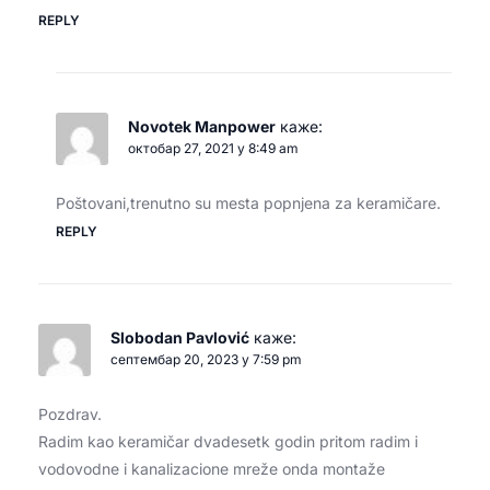
REPLY
Novotek Manpower
каже:
октобар 27, 2021 у 8:49 am
Poštovani,trenutno su mesta popnjena za keramičare.
REPLY
Slobodan Pavlović
каже:
септембар 20, 2023 у 7:59 pm
Pozdrav.
Radim kao keramičar dvadesetk godin pritom radim i
vodovodne i kanalizacione mreže onda montaže