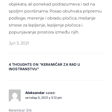
objekata, ali ponekad podrazumeva i rad na
spoljim površinama. Posao obuhvata pripremu
podloge, merenje i obradu pločica, mešanje
smese za lepljenje, lepljenje pločoca i
popunjavanje prostora između njih.
Јул 3, 2021
4 THOUGHTS ON “
KERAMIČAR ZA RAD U
INOSTRANSTVU
”
Aleksandar
каже:
октобар 5, 2021 у 5:12 pm
Keramicar Srb