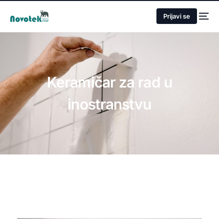
Prijavi se
Keramičar za rad u
inostranstvu