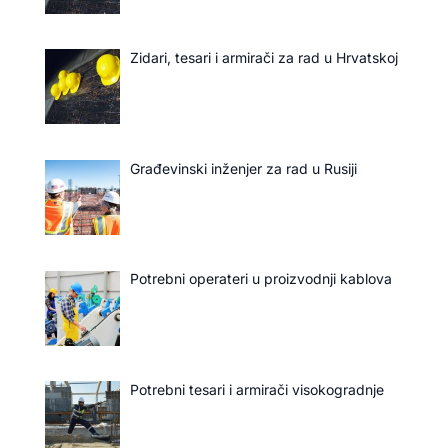
Zidari, tesari i armirači za rad u Hrvatskoj
Građevinski inženjer za rad u Rusiji
Potrebni operateri u proizvodnji kablova
Potrebni tesari i armirači visokogradnje