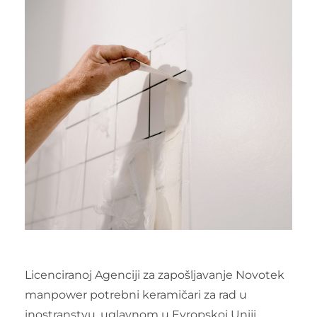
Licenciranoj Agenciji za zapošljavanje Novotek
manpower potrebni keramičari za rad u
inostranstvu, uglavnom u Evropskoj Uniji.