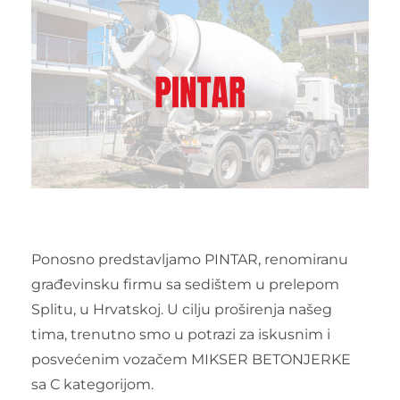
Ponosno predstavljamo PINTAR, renomiranu
građevinsku firmu sa sedištem u prelepom
Splitu, u Hrvatskoj. U cilju proširenja našeg
tima, trenutno smo u potrazi za iskusnim i
posvećenim vozačem MIKSER BETONJERKE
sa C kategorijom.