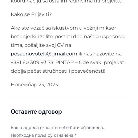
koordinaciju sa ostalim radnicima na projektu.
Kako se Prijaviti?
Ako ste vozač sa iskustvom u vožnji mikser
betonjerki i želite postati deo našeg uspešnog
tima, pošaljite svoj CV na
posaonovotek@gmail.com
ili nas nazovite na
+381 60 309 93 73. PINTAR – Gde svaki projekat
dobija pečat stručnosti i posvećenosti!
Новембар 23, 2023
Оставите одговор
Ваша адреса е-поште неће бити објављена.
Неопходна поља су означена
*