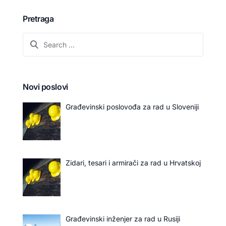
Pretraga
Novi poslovi
Građevinski poslovođa za rad u Sloveniji
Zidari, tesari i armirači za rad u Hrvatskoj
Građevinski inženjer za rad u Rusiji