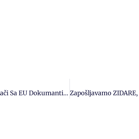
CNC Operateri, Strugači, Glodači, Bušači Sa EU Dokumantima