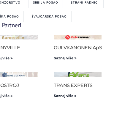
ONZORSTVO
SRBIJA POSAO
STRANI RADNICI
ŠKA POSAO
ŠVAJCARSKA POSAO
 Partneri
NYVILLE
GULVKANONEN ApS
j više »
Saznaj više »
OSTROJ
TRANS EXPERTS
j više »
Saznaj više »