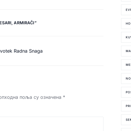
EV
TESARI, ARMIRAČI
”
HO
KU
ovotek Radna Snaga
MA
ME
NO
PO
опходна поља су означена
*
PR
SE