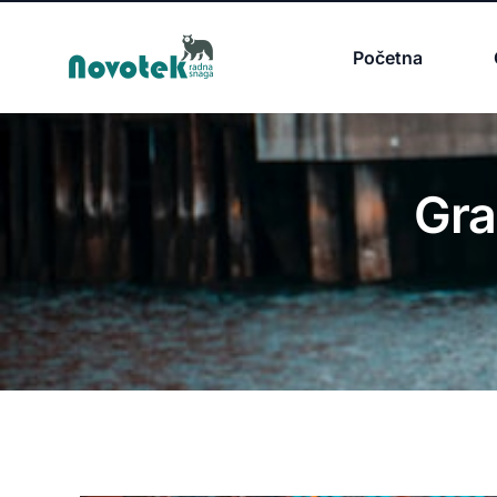
Početna
Gra
Tražim Posao
Prijava za Posao
P
Oglasi za posao
D
Poslovi u Srbiji
S
Poslovi u Inostranstvu
N
Poslovi u Americi
Z
Napravi CV Besplatno
P