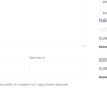
SP
ČE
Naši
SUN
Sazna
Веб место
EUR
Sazna
дачу веба за следећи пут када коментаришем.