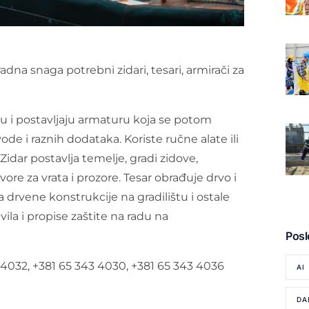
adna snaga potrebni zidari, tesari, armirači za
ju i postavljaju armaturu koja se potom
e i raznih dodataka. Koriste ručne alate ili
Zidar postavlja temelje, gradi zidove,
tvore za vrata i prozore. Tesar obrađuje drvo i
a drvene konstrukcije na gradilištu i ostale
ila i propise zaštite na radu na
Posl
 4032, +381 65 343 4030, +381 65 343 4036
AI
DA