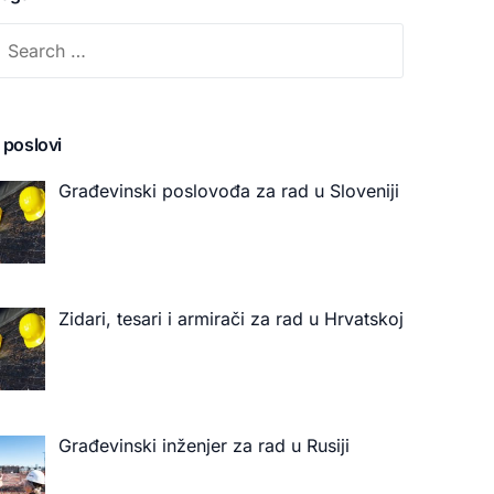
 poslovi
Građevinski poslovođa za rad u Sloveniji
Zidari, tesari i armirači za rad u Hrvatskoj
Građevinski inženjer za rad u Rusiji