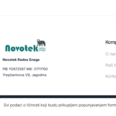
Komp
O na
Novotek Radna Snaga
Naš t
PIB 112672587 MB: 21717100
Trepčaninova 1/9, Jagodina
Konta
Svi podaci o ličnosti koji budu prikupljeni popunjavanjem formul
© 2026 · Novotek Manpower · Dizajn & Izrada
Qoncept S