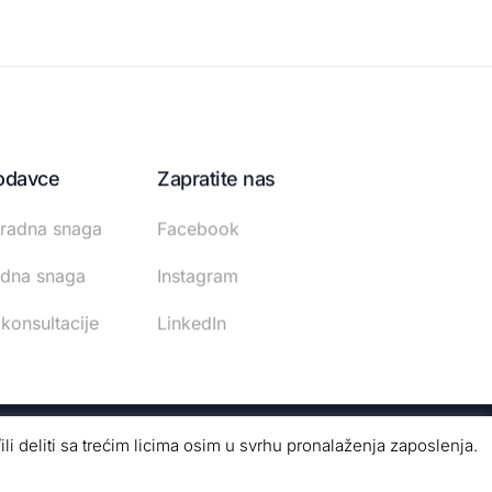
odavce
Zapratite nas
radna snaga
Facebook
adna snaga
Instagram
 konsultacije
LinkedIn
ili deliti sa trećim licima osim u svrhu pronalaženja zaposlenja.