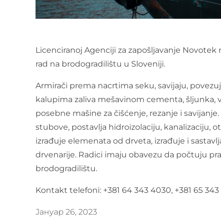
Licenciranoj Agenciji za zapošljavanje Novotek r
rad na brodogradilištu u Sloveniji.
Armirači prema nacrtima seku, savijaju, povezu
kalupima zaliva mešavinom cementa, šljunka, vod
posebne mašine za čišćenje, rezanje i savijanje. 
stubove, postavlja hidroizolaciju, kanalizaciju, o
izrađuje elemenata od drveta, izrađuje i sastavlj
drvenarije. Radici imaju obavezu da počtuju prav
brodogradilištu.
Kontakt telefoni: +381 64 343 4030, +381 65 343
Јануар 26, 2023