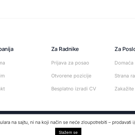
anija
Za Radnike
Za Posl
ma
Prijava za posao
Domaća 
im
Otvorene pozicije
Strana r
kt
Besplatno izradi CV
Zakažite
ara na sajtu, ni na koji način se neće zloupotrebiti – prodavati i/
tudio
· SEO Optimizacija
Neparno10
Slažem se