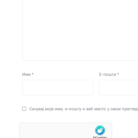
Име
*
Е-пошта
*
Сачувај моје име, е-пошту и веб место у овом прегле