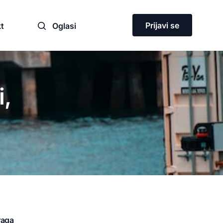
Prijavi se
t
Oglasi
i,
ja
raga