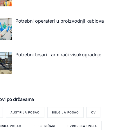
Potrebni operateri u proizvodnji kablova
Potrebni tesari i armirači visokogradnje
ovi po državama
AUSTRIJA POSAO
BELGIJA POSAO
CV
NSKA POSAO
ELEKTRIČARI
EVROPSKA UNIJA