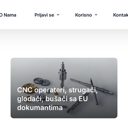
O Nama
Prijavi se
Korisno
Kontak
Blog
Tražim Radnike
Novosti
rijavi se
Naš Tim
omaća Radna Snaga
Mi u Medijima
CNC operateri, strugači,
trana Radna Snaga
Često Postavljana Pitan
glodači, bušači sa EU
ajčešća Pitanja
dokumantima
CV Besplatna Izrada
akažite Sastanak
rivremeno zapošljavanje