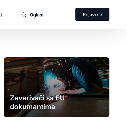
Prijavi se
t
Oglasi
ja
Zavarivači sa EU
dokumantima