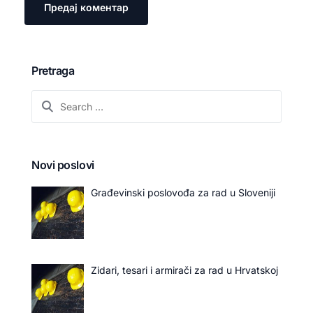
Pretraga
Novi poslovi
Građevinski poslovođa za rad u Sloveniji
Zidari, tesari i armirači za rad u Hrvatskoj