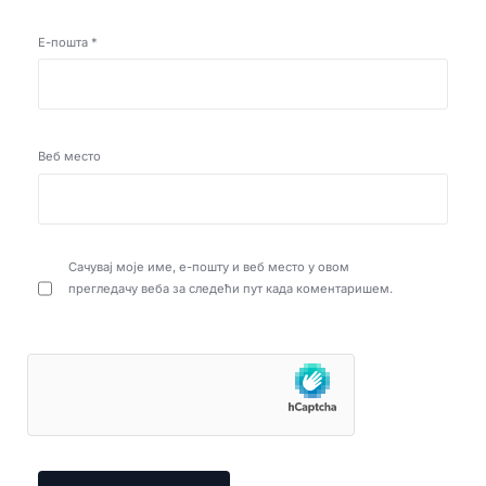
Е-пошта
*
Веб место
Сачувај моје име, е-пошту и веб место у овом
прегледачу веба за следећи пут када коментаришем.