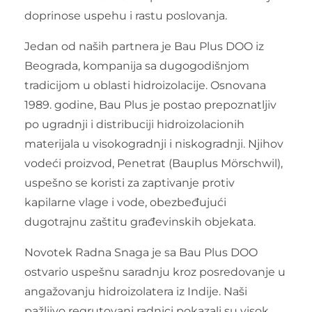
doprinose uspehu i rastu poslovanja.
Jedan od naših partnera je Bau Plus DOO iz
Beograda, kompanija sa dugogodišnjom
tradicijom u oblasti hidroizolacije. Osnovana
1989. godine, Bau Plus je postao prepoznatljiv
po ugradnji i distribuciji hidroizolacionih
materijala u visokogradnji i niskogradnji. Njihov
vodeći proizvod, Penetrat (Bauplus Mörschwil),
uspešno se koristi za zaptivanje protiv
kapilarne vlage i vode, obezbeđujući
dugotrajnu zaštitu građevinskih objekata.
Novotek Radna Snaga je sa Bau Plus DOO
ostvario uspešnu saradnju kroz posredovanje u
angažovanju hidroizolatera iz Indije. Naši
pažljivo regrutovani radnici pokazali su visok