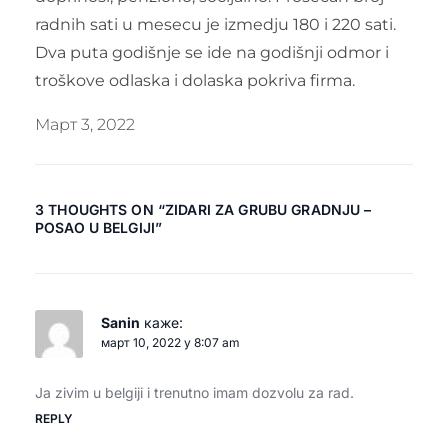
radnih sati u mesecu je izmedju 180 i 220 sati.
Dva puta godišnje se ide na godišnji odmor i
troškove odlaska i dolaska pokriva firma.
Март 3, 2022
3 THOUGHTS ON “
ZIDARI ZA GRUBU GRADNJU –
POSAO U BELGIJI
”
Sanin
каже:
март 10, 2022 у 8:07 am
Ja zivim u belgiji i trenutno imam dozvolu za rad.
REPLY