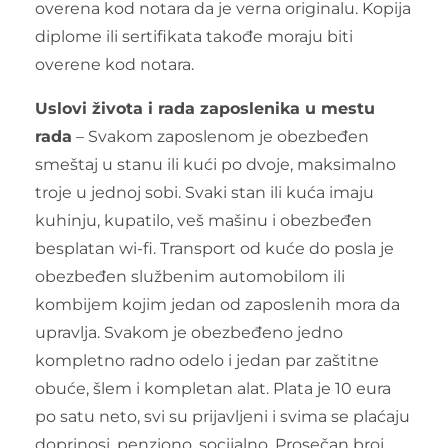
overena kod notara da je verna originalu. Kopija
diplome ili sertifikata takođe moraju biti
overene kod notara.
Uslovi života i rada zaposlenika u mestu
rada
– Svakom zaposlenom je obezbeđen
smeštaj u stanu ili kući po dvoje, maksimalno
troje u jednoj sobi. Svaki stan ili kuća imaju
kuhinju, kupatilo, veš mašinu i obezbeđen
besplatan wi-fi. Transport od kuće do posla je
obezbeđen službenim automobilom ili
kombijem kojim jedan od zaposlenih mora da
upravlja. Svakom je obezbeđeno jedno
kompletno radno odelo i jedan par zaštitne
obuće, šlem i kompletan alat. Plata je 10 eura
po satu neto, svi su prijavljeni i svima se plaćaju
doprinosi, penziono, socijalno. Prosečan broj