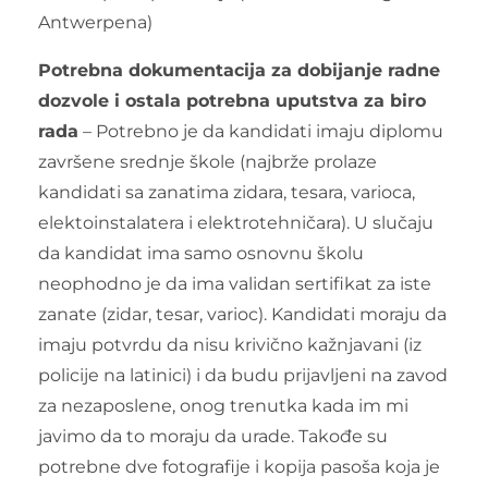
Antwerpena)
Potrebna dokumentacija za dobijanje radne
dozvole i ostala potrebna uputstva za biro
rada
– Potrebno je da kandidati imaju diplomu
završene srednje škole (najbrže prolaze
kandidati sa zanatima zidara, tesara, varioca,
elektoinstalatera i elektrotehničara). U slučaju
da kandidat ima samo osnovnu školu
neophodno je da ima validan sertifikat za iste
zanate (zidar, tesar, varioc). Kandidati moraju da
imaju potvrdu da nisu krivično kažnjavani (iz
policije na latinici) i da budu prijavljeni na zavod
za nezaposlene, onog trenutka kada im mi
javimo da to moraju da urade. Takođe su
potrebne dve fotografije i kopija pasoša koja je