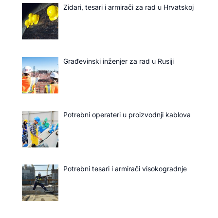
Zidari, tesari i armirači za rad u Hrvatskoj
Građevinski inženjer za rad u Rusiji
Potrebni operateri u proizvodnji kablova
Potrebni tesari i armirači visokogradnje