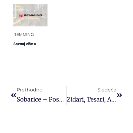
REMMING
Saznaj više »
Prethodno
Sledeće
Sobarice – Posao U Hrvatskoj
Zidari, Tesari, Armirači Za Rad U Sloveniji