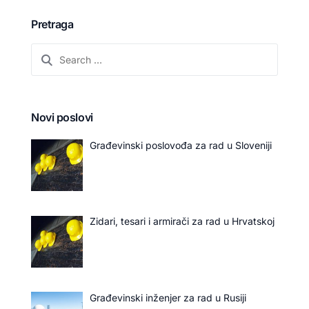
Pretraga
Novi poslovi
Građevinski poslovođa za rad u Sloveniji
Zidari, tesari i armirači za rad u Hrvatskoj
Građevinski inženjer za rad u Rusiji