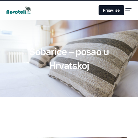
Prijavi se
Sobarice – posao u
Hrvatskoj