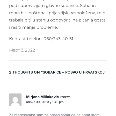
pod supervizijom glavne sobarice. Sobarica
mora biti poštena i prijateljski raspoložena, te bi
trebala biti u stanju odgovoriti na pitanja gosta
i rešiti manje probleme.
Kontakt telefon: 060/343-40-31
Март 3, 2022
2 THOUGHTS ON “
SOBARICE – POSAO U HRVATSKOJ
”
Mirjana Milinković
каже:
април 30, 2023 у 1:49 pm
Zainteresovana sam za posao sobarice na hrvatskom