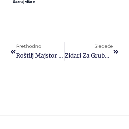
Saznaj više »
Prethodno
Sledeće
Roštilj Majstor Za Pripremu Ribe – Hrvatsko Primorje
Zidari Za Grubu Gradnju – Posao U Belgiji