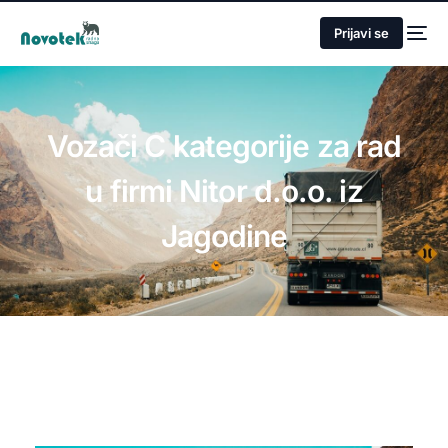
Prijavi se
Vozači C kategorije za rad
u firmi Nitor d.o.o. iz
Jagodine