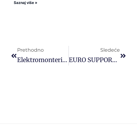
Saznaj više »
Prethodno
Sledeće
Elektromonteri Za Rad U Firmi Nitor D.o.o. Iz Jagodine
EURO SUPPORT GROUP