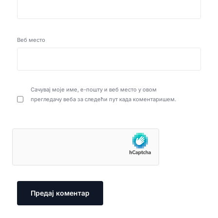
Веб место
Сачувај моје име, е-пошту и веб место у овом
прегледачу веба за следећи пут када коментаришем.