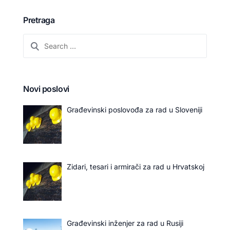
Pretraga
Novi poslovi
Građevinski poslovođa za rad u Sloveniji
Zidari, tesari i armirači za rad u Hrvatskoj
Građevinski inženjer za rad u Rusiji