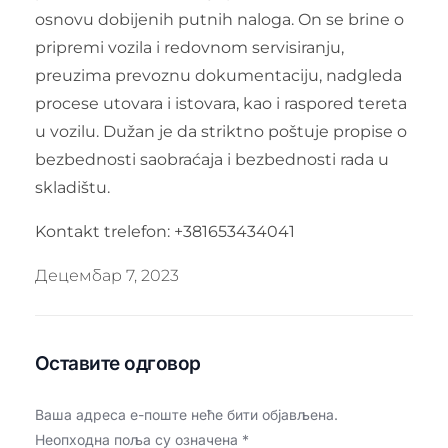
osnovu dobijenih putnih naloga. On se brine o
pripremi vozila i redovnom servisiranju,
preuzima prevoznu dokumentaciju, nadgleda
procese utovara i istovara, kao i raspored tereta
u vozilu. Dužan je da striktno poštuje propise o
bezbednosti saobraćaja i bezbednosti rada u
skladištu.
Kontakt trelefon: +381653434041
Децембар 7, 2023
Оставите одговор
Ваша адреса е-поште неће бити објављена.
Неопходна поља су означена
*