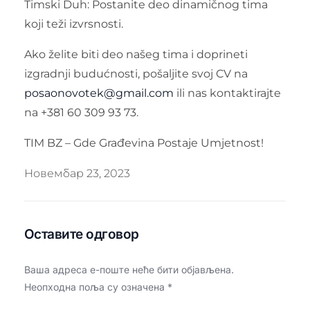
Timski Duh: Postanite deo dinamičnog tima
koji teži izvrsnosti.
Ako želite biti deo našeg tima i doprineti
izgradnji budućnosti, pošaljite svoj CV na
posaonovotek@gmail.com
ili nas kontaktirajte
na +381 60 309 93 73.
TIM BZ – Gde Građevina Postaje Umjetnost!
Новембар 23, 2023
Оставите одговор
Ваша адреса е-поште неће бити објављена.
Неопходна поља су означена
*