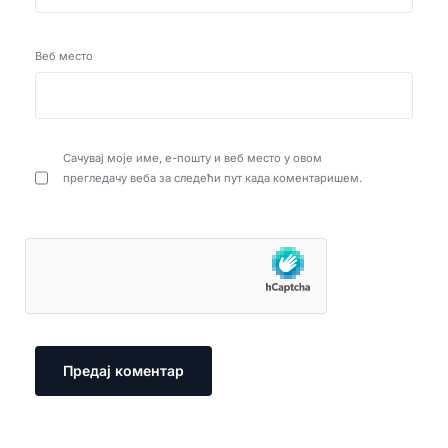
Веб место
Сачувај моје име, е-пошту и веб место у овом
прегледачу веба за следећи пут када коментаришем.