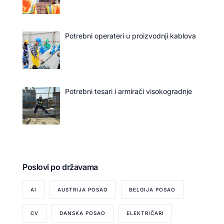
Potrebni operateri u proizvodnji kablova
Potrebni tesari i armirači visokogradnje
Poslovi po državama
AI
AUSTRIJA POSAO
BELGIJA POSAO
CV
DANSKA POSAO
ELEKTRIČARI