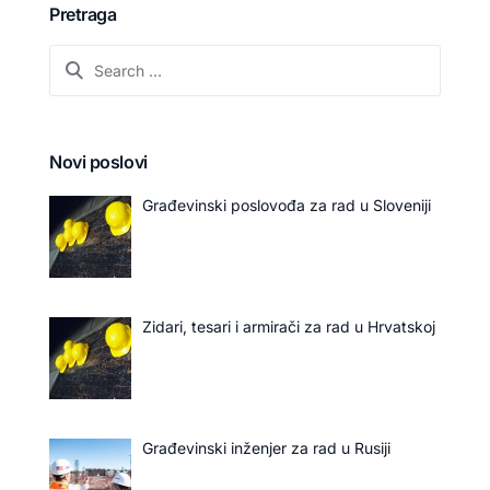
Pretraga
Novi poslovi
Građevinski poslovođa za rad u Sloveniji
Zidari, tesari i armirači za rad u Hrvatskoj
Građevinski inženjer za rad u Rusiji