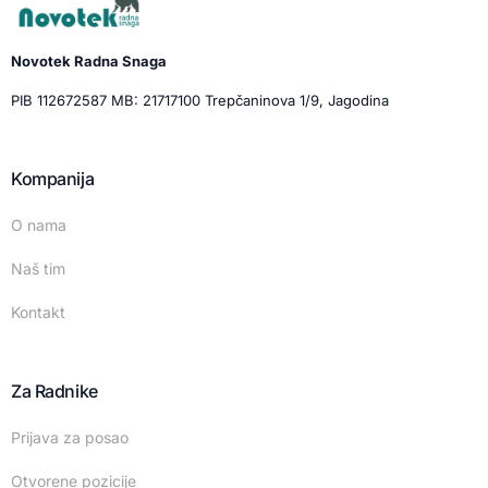
Novotek Radna Snaga
PIB 112672587 MB: 21717100 Trepčaninova 1/9, Jagodina
Kompanija
O nama
Naš tim
Kontakt
Za Radnike
Prijava za posao
Otvorene pozicije