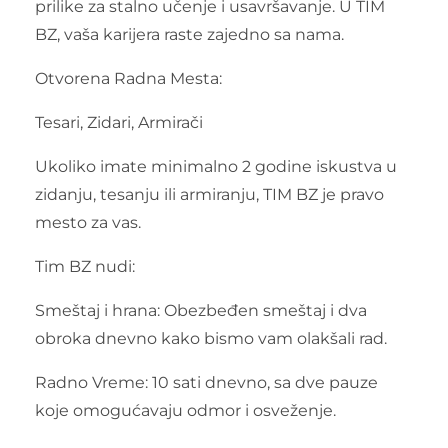
prilike za stalno učenje i usavršavanje. U TIM
BZ, vaša karijera raste zajedno sa nama.
Otvorena Radna Mesta:
Tesari, Zidari, Armirači
Ukoliko imate minimalno 2 godine iskustva u
zidanju, tesanju ili armiranju, TIM BZ je pravo
mesto za vas.
Tim BZ nudi:
Smeštaj i hrana: Obezbeđen smeštaj i dva
obroka dnevno kako bismo vam olakšali rad.
Radno Vreme: 10 sati dnevno, sa dve pauze
koje omogućavaju odmor i osveženje.