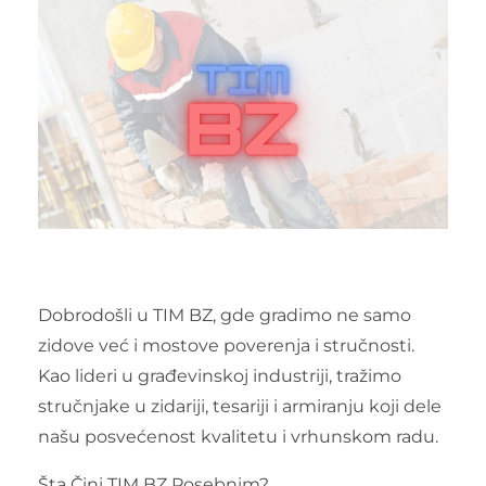
Dobrodošli u TIM BZ, gde gradimo ne samo
zidove već i mostove poverenja i stručnosti.
Kao lideri u građevinskoj industriji, tražimo
stručnjake u zidariji, tesariji i armiranju koji dele
našu posvećenost kvalitetu i vrhunskom radu.
Šta Čini TIM BZ Posebnim?