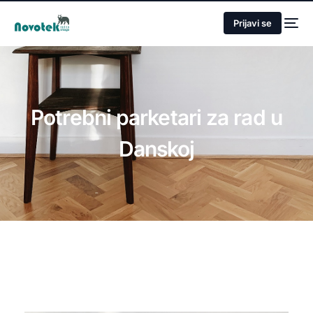
Prijavi se
Potrebni parketari za rad u
Danskoj