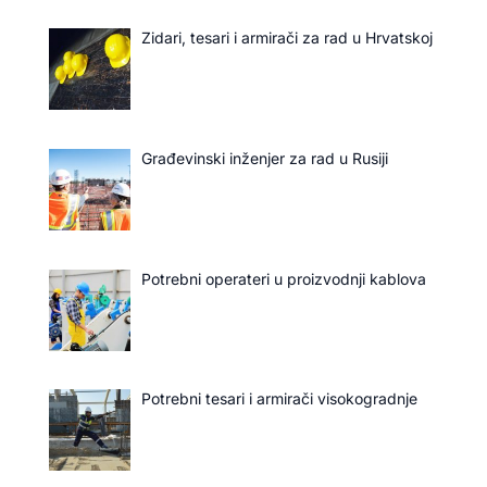
Zidari, tesari i armirači za rad u Hrvatskoj
Građevinski inženjer za rad u Rusiji
Potrebni operateri u proizvodnji kablova
Potrebni tesari i armirači visokogradnje