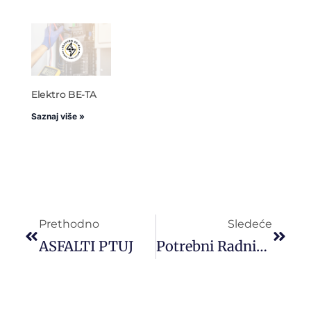
Elektro BE-TA
Saznaj više »
Prethodno
Sledeće
ASFALTI PTUJ
Potrebni Radnici/radnice Za Rad U Marketu