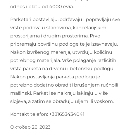
odnos i platu od 4000 evra.
Parketari postavljaju, održavaju i popravljaju sve
vrste podova u stanovima, kancelarijskim
prostorijama i drugim prostorima. Prvo
pripremaju površinu podloge te je izravnavaju.
Nakon izvršenog merenja, utvrđuju količinu
potrebnog materijala. Vrše polaganje različitih
vrsta parketa na drvenu i betonsku podlogu.
Nakon postavljanja parketa podlogu je
potrebno dodatno obraditi brušenjem ručnoili
mašinski. Parketi se na kraju lakiraju u više
slojeva, a zatim se obrađuju uljem ili voskom.
Kontakt telefon: +381653434041
Октобар 26, 2023