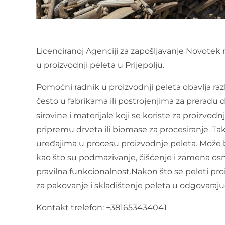
Licenciranoj Agenciji za zapošljavanje Novotek
u proizvodnji peleta u Prijepolju.
Pomoćni radnik u proizvodnji peleta obavlja raz
često u fabrikama ili postrojenjima za preradu 
sirovine i materijale koji se koriste za proizvodnj
pripremu drveta ili biomase za procesiranje. T
uređajima u procesu proizvodnje peleta. Može 
kao što su podmazivanje, čišćenje i zamena osn
pravilna funkcionalnost.Nakon što se peleti p
za pakovanje i skladištenje peleta u odgovaraju
Kontakt trelefon: +381653434041