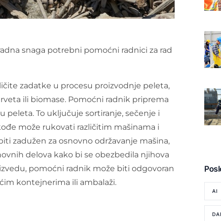
 radna snaga potrebni pomoćni radnici za rad
ličite zadatke u procesu proizvodnje peleta,
drveta ili biomase. Pomoćni radnik priprema
u peleta. To uključuje sortiranje, sečenje i
akođe može rukovati različitim mašinama i
biti zadužen za osnovno održavanje mašina,
ovnih delova kako bi se obezbedila njihova
roizvedu, pomoćni radnik može biti odgovoran
Posl
ćim kontejnerima ili ambalaži.
AI
DA