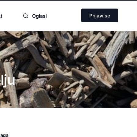
Prijavi se
t
Oglasi
u
lju
ja
raga