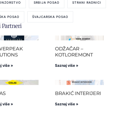
ONZORSTVO
SRBIJA POSAO
STRANI RADNICI
ŠKA POSAO
ŠVAJCARSKA POSAO
 Partneri
WERPEAK
ODŽAČAR –
UTIONS
KOTLOREMONT
j više »
Saznaj više »
AS
BRAKIĆ INTERIJERI
j više »
Saznaj više »