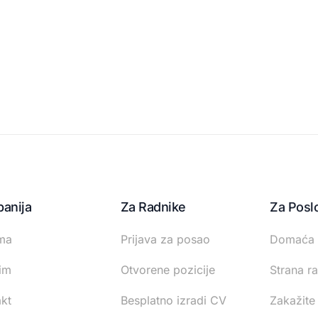
anija
Za Radnike
Za Posl
ma
Prijava za posao
Domaća 
im
Otvorene pozicije
Strana r
kt
Besplatno izradi CV
Zakažite