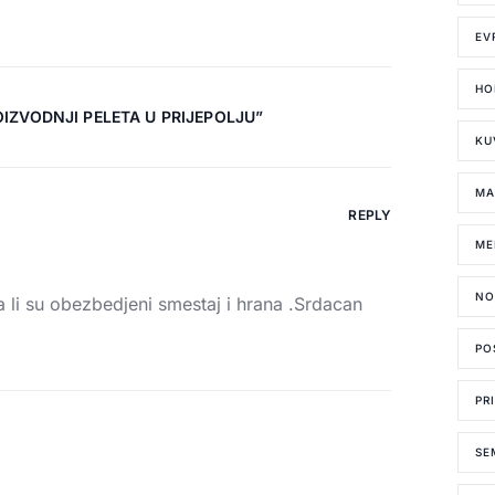
EV
HO
IZVODNJI PELETA U PRIJEPOLJU
”
KU
MA
REPLY
ME
NO
da li su obezbedjeni smestaj i hrana .Srdacan
PO
PR
SE