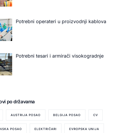
Potrebni operateri u proizvodnji kablova
Potrebni tesari i armirači visokogradnje
ovi po državama
AUSTRIJA POSAO
BELGIJA POSAO
CV
NSKA POSAO
ELEKTRIČARI
EVROPSKA UNIJA