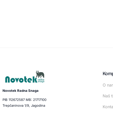
Komp
O na
Novotek Radna Snaga
Naš t
PIB 112672587 MB: 21717100
Trepčaninova 1/9, Jagodina
Konta