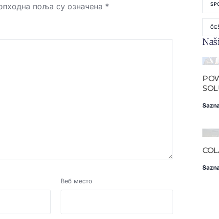
SP
опходна поља су означена
*
ČE
Naši
PO
SOL
Sazna
COL
Sazna
Веб место