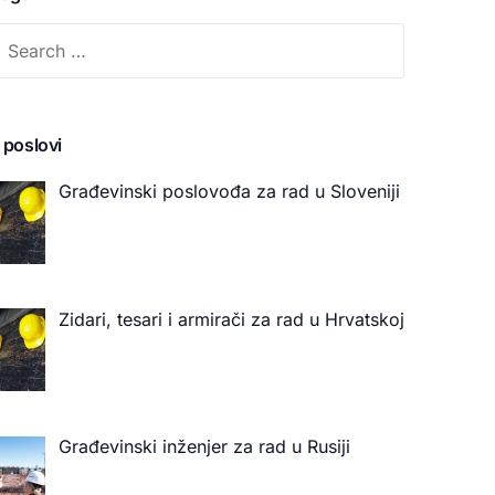
 poslovi
Građevinski poslovođa za rad u Sloveniji
Zidari, tesari i armirači za rad u Hrvatskoj
Građevinski inženjer za rad u Rusiji