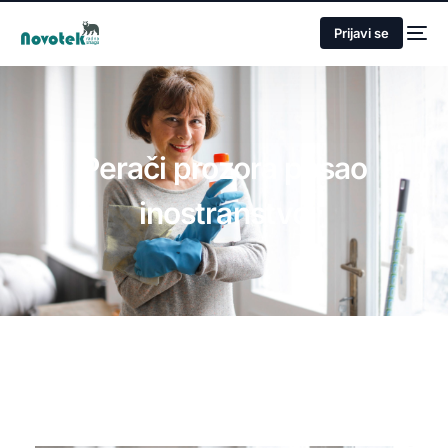
Prijavi se
Perači prozora posao
inostranstvo