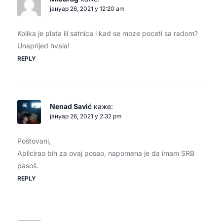
јануар 26, 2021 у 12:20 am
Kolika je plata ili satnica i kad se moze poceti sa radom?
Unaprijed hvala!
REPLY
Nenad Savić
каже:
јануар 26, 2021 у 2:32 pm
Poštovani,
Aplicirao bih za ovaj posao, napomena je da imam SRB
pasoš.
REPLY