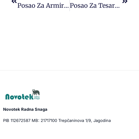
Posao Za Armirače U Inostranstvu (Belgija)
Posao Za Tesare Inostranstvo – Hrvatska
Novotek Radna Snaga
PIB 112672587 MB: 21717100 Trepčaninova 1/9, Jagodina