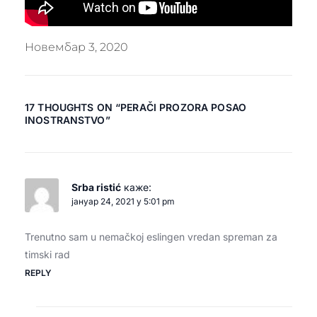
Новембар 3, 2020
17 THOUGHTS ON “
PERAČI PROZORA POSAO
INOSTRANSTVO
”
Srba ristić
каже:
јануар 24, 2021 у 5:01 pm
Trenutno sam u nemačkoj eslingen vredan spreman za
timski rad
REPLY