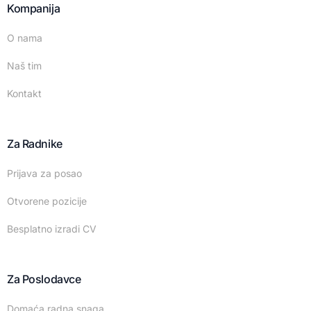
Kompanija
O nama
Naš tim
Kontakt
Za Radnike
Prijava za posao
Otvorene pozicije
Besplatno izradi CV
Za Poslodavce
Domaća radna snaga