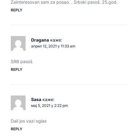
Zainteresovan sam za posao. . Srbski pasoš. 25.god.
REPLY
Dragana
каже:
април 12, 2021 у 11:33 am
SRB pasoš
REPLY
Sasa
каже:
мај 5, 2021 у 2:22 pm
Dali jos vazi oglas
REPLY