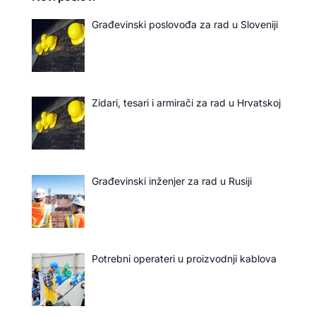
Građevinski poslovođa za rad u Sloveniji
Zidari, tesari i armirači za rad u Hrvatskoj
Građevinski inženjer za rad u Rusiji
Potrebni operateri u proizvodnji kablova