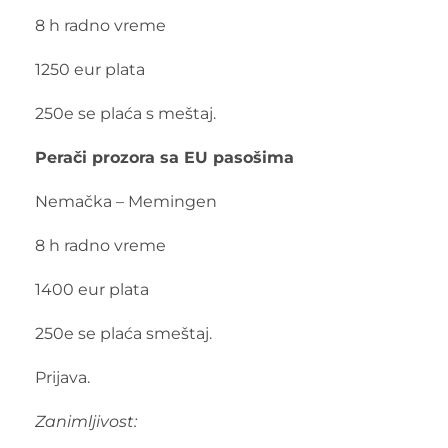
8 h radno vreme
1250 eur plata
250e se plaća s meštaj.
Perači prozora sa EU pasošima
Nemačka – Memingen
8 h radno vreme
1400 eur plata
250e se plaća smeštaj.
Prijava.
Zanimljivost: