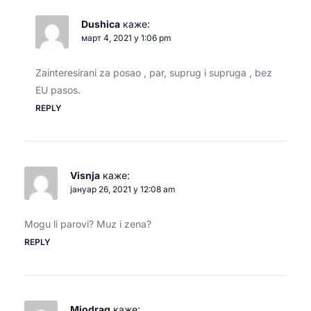
Dushica
каже:
март 4, 2021 у 1:06 pm
Zainteresirani za posao , par, suprug i supruga , bez
EU pasos.
REPLY
Visnja
каже:
јануар 26, 2021 у 12:08 am
Mogu li parovi? Muz i zena?
REPLY
Miodrag
каже: