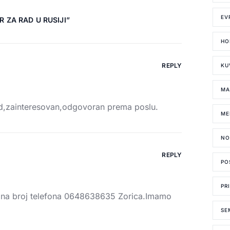
EV
R ZA RAD U RUSIJI
”
HO
REPLY
KU
MA
ad,zainteresovan,odgovoran prema poslu.
ME
NO
REPLY
PO
PR
e na broj telefona 0648638635 Zorica.Imamo
SE