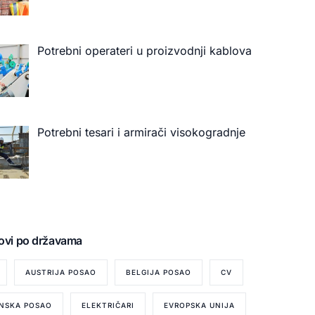
Potrebni operateri u proizvodnji kablova
Potrebni tesari i armirači visokogradnje
ovi po državama
AUSTRIJA POSAO
BELGIJA POSAO
CV
NSKA POSAO
ELEKTRIČARI
EVROPSKA UNIJA