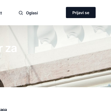
Prijavi se
t
Oglasi
r za
ja
raga