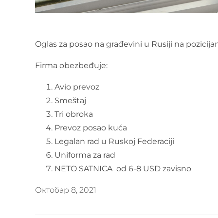
Oglas za posao na građevini u Rusiji na pozicijam
Firma obezbeđuje:
Avio prevoz
Smeštaj
Tri obroka
Prevoz posao kuća
Legalan rad u Ruskoj Federaciji
Uniforma za rad
NETO SATNICA od 6-8 USD zavisno
Октобар 8, 2021