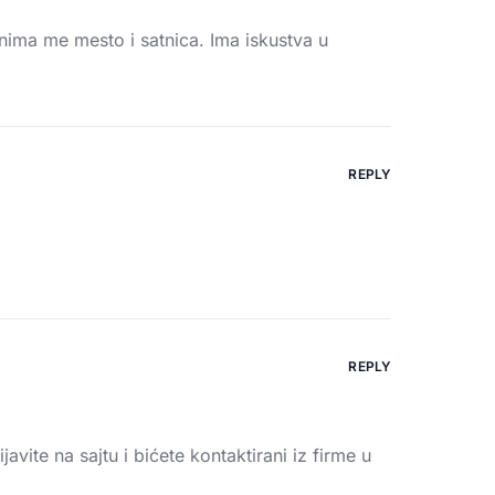
nima me mesto i satnica. Ima iskustva u
REPLY
REPLY
javite na sajtu i bićete kontaktirani iz firme u