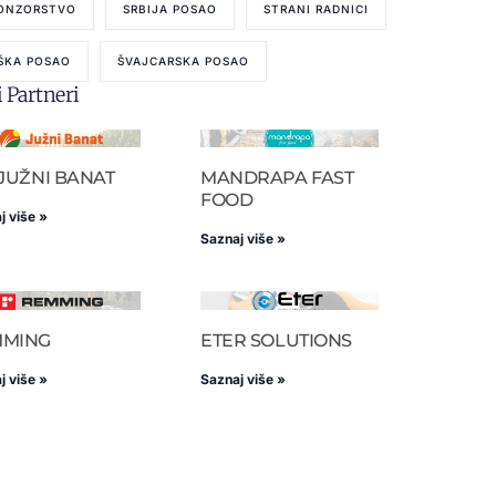
ONZORSTVO
SRBIJA POSAO
STRANI RADNICI
ŠKA POSAO
ŠVAJCARSKA POSAO
 Partneri
 JUŽNI BANAT
MANDRAPA FAST
FOOD
j više »
Saznaj više »
MMING
ETER SOLUTIONS
j više »
Saznaj više »