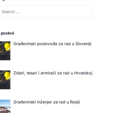
 poslovi
Građevinski poslovođa za rad u Sloveniji
Zidari, tesari i armirači za rad u Hrvatskoj
Građevinski inženjer za rad u Rusiji