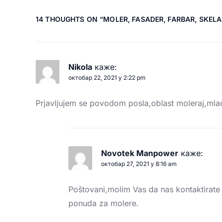
14 THOUGHTS ON “
MOLER, FASADER, FARBAR, SKELA
Nikola
каже:
октобар 22, 2021 у 2:22 pm
Prjavljujem se povodom posla,oblast moleraj,ml
Novotek Manpower
каже:
октобар 27, 2021 у 8:16 am
Poštovani,molim Vas da nas kontaktirat
ponuda za molere.