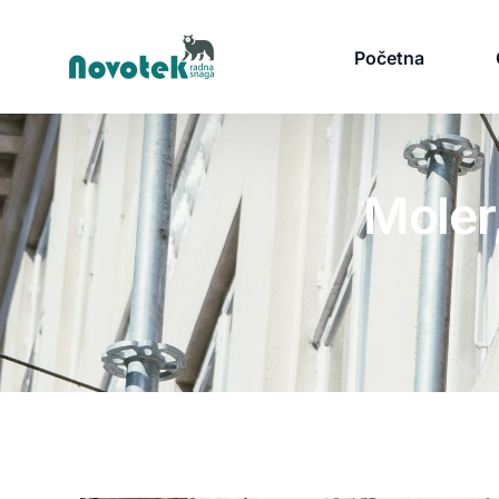
Početna
Moler,
Tražim Posao
Prijava za Posao
P
Oglasi za posao
D
Poslovi u Srbiji
S
Poslovi u Inostranstvu
N
Poslovi u Americi
Z
Napravi CV Besplatno
P