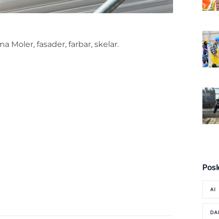
a Moler, fasader, farbar, skelar.
Posl
AI
DA