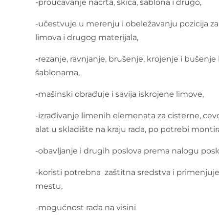
-proučavanje nacrta, skica, šablona i drugo,
-učestvuje u merenju i obeležavanju pozicija za
limova i drugog materijala,
-rezanje, ravnjanje, brušenje, krojenje i bušenj
šablonama,
-mašinski obrađuje i savija iskrojene limove,
-izrađivanje limenih elemenata za cisterne, cev
alat u skladište na kraju rada, po potrebi monti
-obavljanje i drugih poslova prema nalogu pos
-koristi potrebna zaštitna sredstva i primenjuj
mestu,
-mogućnost rada na visini