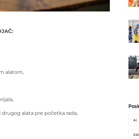
OJAČ
:
im alatom,
rijala,
Posl
i drugog alata pre početka rada,
AI
DA