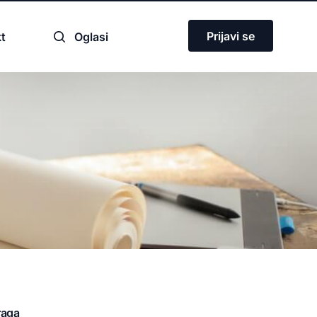
Prijavi se
t
Oglasi
ja
raga