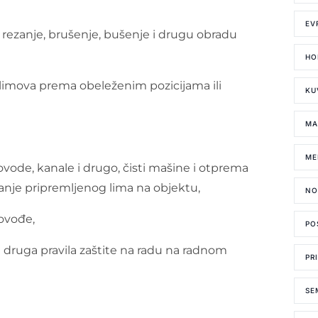
EV
 rezanje, brušenje, bušenje i drugu obradu
HO
e limova prema obeleženim pozicijama ili
KU
MA
ME
ovode, kanale i drugo, čisti mašine i otprema
ranje pripremljenog lima na objektu,
NO
lovođe,
PO
e druga pravila zaštite na radu na radnom
PR
SE