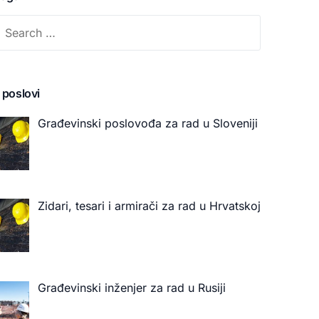
 poslovi
Građevinski poslovođa za rad u Sloveniji
Zidari, tesari i armirači za rad u Hrvatskoj
Građevinski inženjer za rad u Rusiji