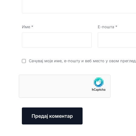
Име
*
Е-пошта
*
Сачувај моје име, е-пошту и веб место у овом прегле