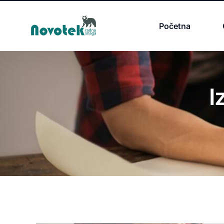
Početna
I
Tražim Posao
Prijava za Posao
P
Oglasi za posao
D
Poslovi u Srbiji
S
Poslovi u Inostranstvu
N
Poslovi u Americi
Z
Napravi CV Besplatno
P