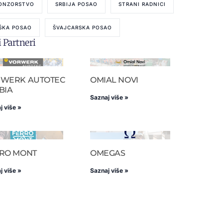
ONZORSTVO
SRBIJA POSAO
STRANI RADNICI
ŠKA POSAO
ŠVAJCARSKA POSAO
 Partneri
WERK AUTOTEC
OMIAL NOVI
BIA
Saznaj više »
j više »
RO MONT
OMEGAS
j više »
Saznaj više »