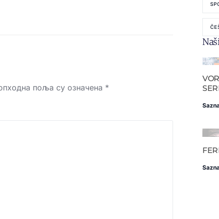
SP
ČE
Naši
VOR
опходна поља су означена
*
SER
Sazna
FER
Sazna