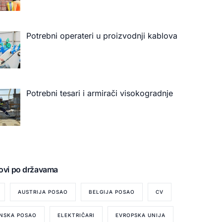
Potrebni operateri u proizvodnji kablova
Potrebni tesari i armirači visokogradnje
ovi po državama
AUSTRIJA POSAO
BELGIJA POSAO
CV
NSKA POSAO
ELEKTRIČARI
EVROPSKA UNIJA