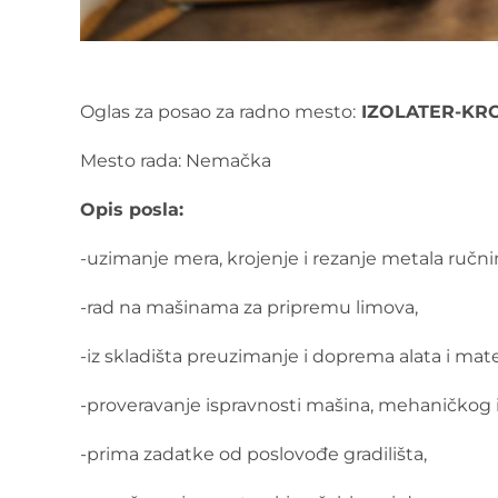
Oglas za posao za radno mesto:
IZOLATER-KR
Mesto rada: Nemačka
Opis posla:
-uzimanje mera, krojenje i rezanje metala ručn
-rad na mašinama za pripremu limova,
-iz skladišta preuzimanje i doprema alata i mate
-proveravanje ispravnosti mašina, mehaničkog 
-prima zadatke od poslovođe gradilišta,