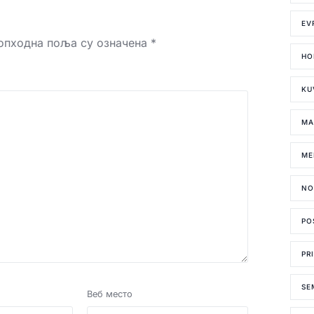
EV
опходна поља су означена
*
HO
KU
MA
ME
NO
PO
PR
SE
Веб место