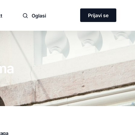
Prijavi se
t
Oglasi
ima
ja
raga