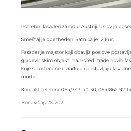
Potrebni fasaderi za rad u Austriji. Uslov je p
Smeštaj je obezbeđen. Satnica je 12 Eur.
Fasader je majstor koji obavlja poslove postavlja
građevinskim objektima. Pored izrade novih fasad
koje su oštećene i izrađuju i postavljaju fasadn
morta.
Kontakt telefoni: 064/343-40-30, 064/862-92-1
Новембар 25, 2021