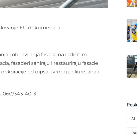
osedovanje EU dokumenata.
nja i obnavljanja fasada na različitim
a, fasaderi saniraju i restauriraju fasade
e dekoracije od gipsa, tvrdog poliuretana i
4, 060/343-40-31
Posl
AI
DA