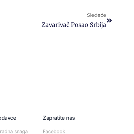
Sledeće
Zavarivač Posao Srbija
odavce
Zapratite nas
radna snaga
Facebook