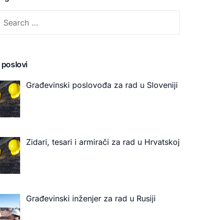
 poslovi
Građevinski poslovođa za rad u Sloveniji
Zidari, tesari i armirači za rad u Hrvatskoj
Građevinski inženjer za rad u Rusiji