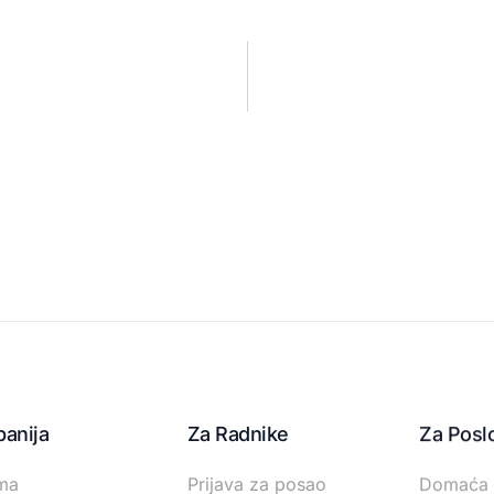
anija
Za Radnike
Za Posl
ma
Prijava za posao
Domaća 