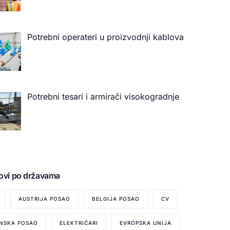
Potrebni operateri u proizvodnji kablova
Potrebni tesari i armirači visokogradnje
ovi po državama
AUSTRIJA POSAO
BELGIJA POSAO
CV
NSKA POSAO
ELEKTRIČARI
EVROPSKA UNIJA