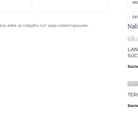
SP
ČE
Naši
дачу веба за следећи пут када коментаришем.
LA
SÜC
Sazna
TE
Sazna