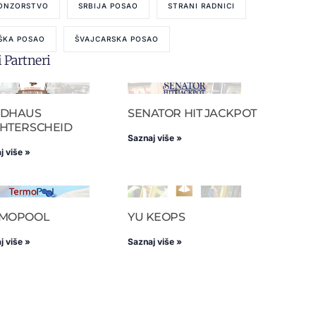
ONZORSTVO
SRBIJA POSAO
STRANI RADNICI
ŠKA POSAO
ŠVAJCARSKA POSAO
 Partneri
NDHAUS
SENATOR HIT JACKPOT
HTERSCHEID
Saznaj više »
j više »
RMOPOOL
YU KEOPS
j više »
Saznaj više »