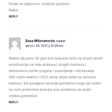
Hvala na odgovoru, srdačan pozdrav,
Rajko.
REPLY
Sasa Milovanovic
каже:
август 26, 2021 у 10:29 am
Radno iskustvo 30 god.kao bravara.radio na izradi raznih
konstrukcija za hale,stubove,I drugih.montaza I
demontaza raznih pogona I postrojenje I odrzavanje
istih.varim elektro I CO2,nema atest.radio na remontu
kotlova,I itd.autogeno secenje perfektno.mogu da radim
na svim poslovima bravara bez problema.na poslu
vredan,pedantan.
REPLY