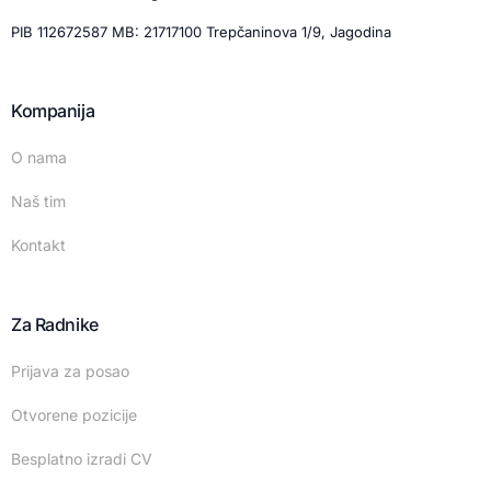
PIB 112672587 MB: 21717100 Trepčaninova 1/9, Jagodina
Kompanija
O nama
Naš tim
Kontakt
Za Radnike
Prijava za posao
Otvorene pozicije
Besplatno izradi CV