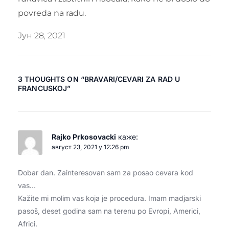
povreda na radu.
Јун 28, 2021
3 THOUGHTS ON “
BRAVARI/CEVARI ZA RAD U
FRANCUSKOJ
”
Rajko Prkosovacki
каже:
август 23, 2021 у 12:26 pm
Dobar dan. Zainteresovan sam za posao cevara kod
vas…
Kažite mi molim vas koja je procedura. Imam madjarski
pasoš, deset godina sam na terenu po Evropi, Americi,
Africi.