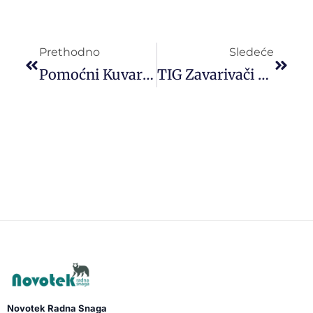
Prethodno
Sledeće
Pomoćni Kuvari Za Rad U Nemačkoj Sa EU Papirima
TIG Zavarivači Za Rad U Francuskoj
Novotek Radna Snaga