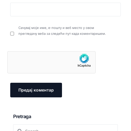
Сачувај моје име, е-пошту и веб место у овом
прегледачу веба за следећи пут када коментаришем.
Pretraga