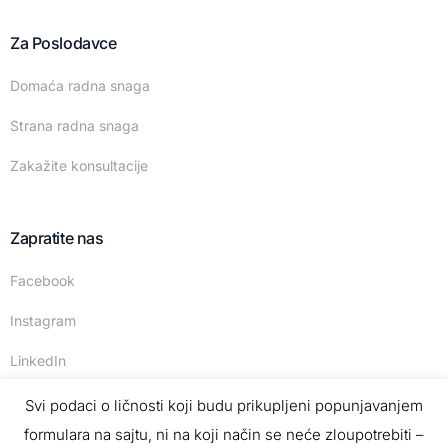
Za Poslodavce
Domaća radna snaga
Strana radna snaga
Zakažite konsultacije
Zapratite nas
Facebook
Instagram
LinkedIn
Svi podaci o ličnosti koji budu prikupljeni popunjavanjem
formulara na sajtu, ni na koji način se neće zloupotrebiti –