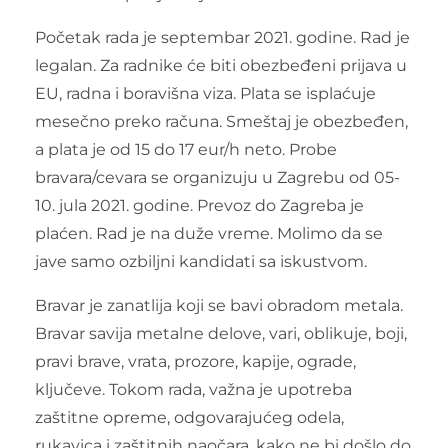
Početak rada je septembar 2021. godine. Rad je
legalan. Za radnike će biti obezbeđeni prijava u
EU, radna i boravišna viza. Plata se isplaćuje
mesečno preko računa. Smeštaj je obezbeđen,
a plata je od 15 do 17 eur/h neto. Probe
bravara/cevara se organizuju u Zagrebu od 05-
10. jula 2021. godine. Prevoz do Zagreba je
plaćen. Rad je na duže vreme. Molimo da se
jave samo ozbiljni kandidati sa iskustvom.
Bravar je zanatlija koji se bavi obradom metala.
Bravar savija metalne delove, vari, oblikuje, boji,
pravi brave, vrata, prozore, kapije, ograde,
ključeve. Tokom rada, važna je upotreba
zaštitne opreme, odgovarajućeg odela,
rukavica i zaštitnih naočara, kako ne bi došlo do