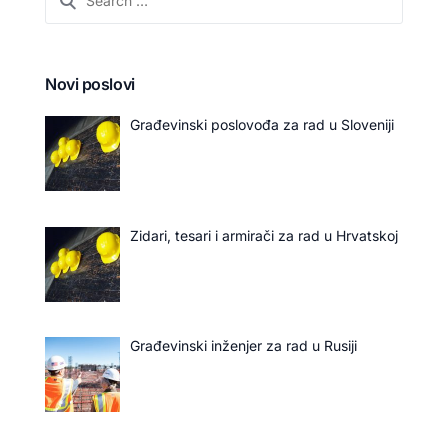
Novi poslovi
Građevinski poslovođa za rad u Sloveniji
Zidari, tesari i armirači za rad u Hrvatskoj
Građevinski inženjer za rad u Rusiji