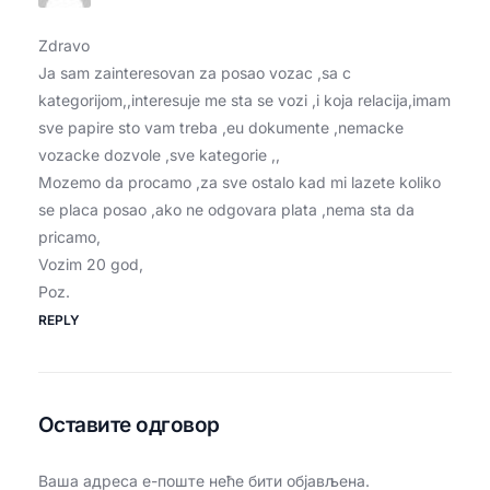
Zdravo
Ja sam zainteresovan za posao vozac ,sa c
kategorijom,,interesuje me sta se vozi ,i koja relacija,imam
sve papire sto vam treba ,eu dokumente ,nemacke
vozacke dozvole ,sve kategorie ,,
Mozemo da procamo ,za sve ostalo kad mi lazete koliko
se placa posao ,ako ne odgovara plata ,nema sta da
pricamo,
Vozim 20 god,
Poz.
REPLY
Оставите одговор
Ваша адреса е-поште неће бити објављена.