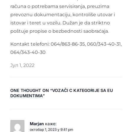
računa o potrebama servisiranja, preuzima
prevoznu dokumentaciju, kontroliše utovar i
istovar i teret u vozilu. Dužan je da striktno
poštuje propise o bezbednosti saobraćaja.
Kontakt telefoni: 064/863-86-35, 060/343-40-31,
064/343-40-30
Јул 1, 2022
ONE THOUGHT ON “
VOZAČI C KATEGORIJE SA EU
DOKUMENTIMA
”
Marjan
каже:
октобар 1, 2023 у 9:41 pm