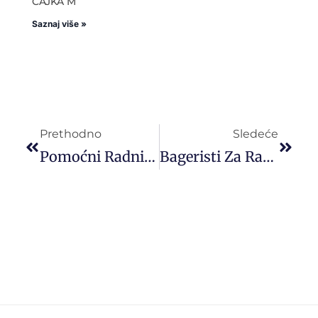
ČAJKA M
Saznaj više »
Prethodno
Sledeće
Pomoćni Radnici I Bageristi Sa EU Dokumentima
Bageristi Za Rad U Hrvatskoj