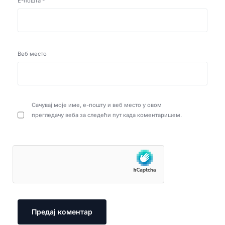
Е-пошта
*
Веб место
Сачувај моје име, е-пошту и веб место у овом
прегледачу веба за следећи пут када коментаришем.