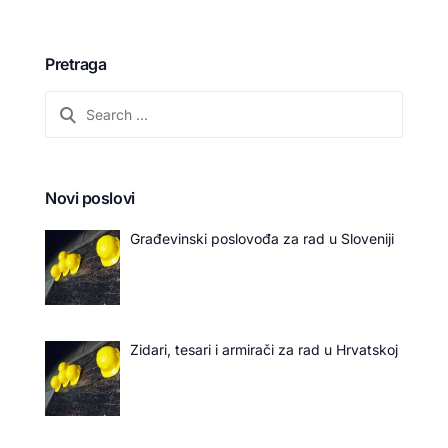
Pretraga
Novi poslovi
Građevinski poslovođa za rad u Sloveniji
Zidari, tesari i armirači za rad u Hrvatskoj