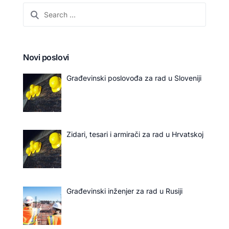
Novi poslovi
Građevinski poslovođa za rad u Sloveniji
Zidari, tesari i armirači za rad u Hrvatskoj
Građevinski inženjer za rad u Rusiji