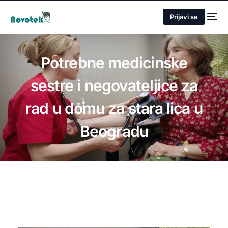
Prijavi se
Potrebne medicinske
sestre i negovateljice za
rad u domu za stara lica u
Beogradu