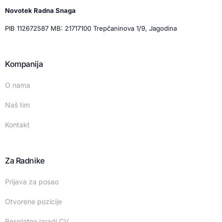
Novotek Radna Snaga
PIB 112672587 MB: 21717100 Trepčaninova 1/9, Jagodina
Kompanija
O nama
Naš tim
Kontakt
Za Radnike
Prijava za posao
Otvorene pozicije
Besplatno izradi CV