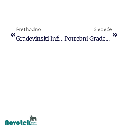
Prethodno
Sledeće
Građevinski Inženjer Za Rad U Rusiji
Potrebni Građevinski Inženjeri Za Rad U Beogradu