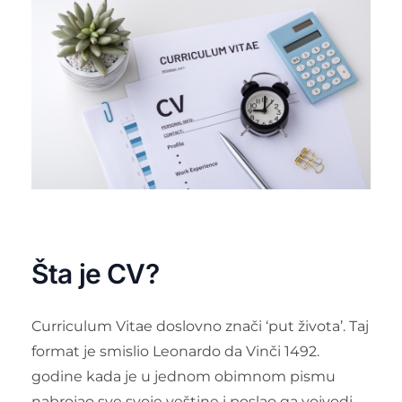
Šta je CV?
Curriculum Vitae doslovno znači ‘put života’. Taj
format je smislio Leonardo da Vinči 1492.
godine kada je u jednom obimnom pismu
nabrojao sve svoje veštine i poslao ga vojvodi