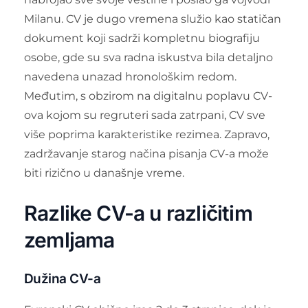
Milanu. CV je dugo vremena služio kao statičan
dokument koji sadrži kompletnu biografiju
osobe, gde su sva radna iskustva bila detaljno
navedena unazad hronološkim redom.
Međutim, s obzirom na digitalnu poplavu CV-
ova kojom su regruteri sada zatrpani, CV sve
više poprima karakteristike rezimea. Zapravo,
zadržavanje starog načina pisanja CV-a može
biti rizično u današnje vreme.
Razlike CV-a u različitim
zemljama
Dužina CV-a