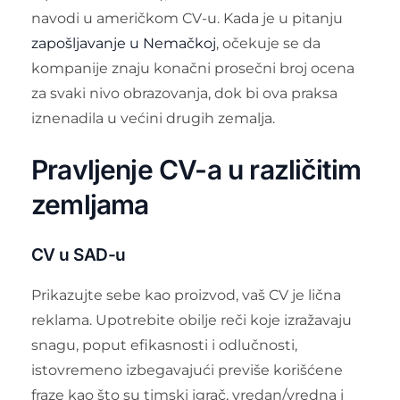
navodi u američkom CV-u. Kada je u pitanju
zapošljavanje u Nemačkoj
, očekuje se da
kompanije znaju konačni prosečni broj ocena
za svaki nivo obrazovanja, dok bi ova praksa
iznenadila u većini drugih zemalja.
Pravljenje CV-a u različitim
zemljama
CV u SAD-u
Prikazujte sebe kao proizvod, vaš CV je lična
reklama. Upotrebite obilje reči koje izražavaju
snagu, poput efikasnosti i odlučnosti,
istovremeno izbegavajući previše korišćene
fraze kao što su timski igrač, vredan/vredna i