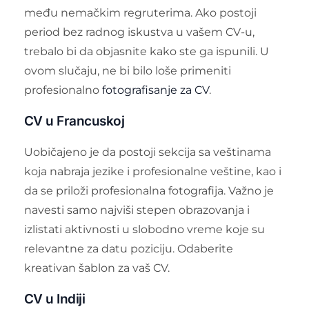
među nemačkim regruterima. Ako postoji
period bez radnog iskustva u vašem CV-u,
trebalo bi da objasnite kako ste ga ispunili. U
ovom slučaju, ne bi bilo loše primeniti
profesionalno
fotografisanje za CV
.
CV u Francuskoj
Uobičajeno je da postoji sekcija sa veštinama
koja nabraja jezike i profesionalne veštine, kao i
da se priloži profesionalna fotografija. Važno je
navesti samo najviši stepen obrazovanja i
izlistati aktivnosti u slobodno vreme koje su
relevantne za datu poziciju. Odaberite
kreativan šablon za vaš CV.
CV u Indiji