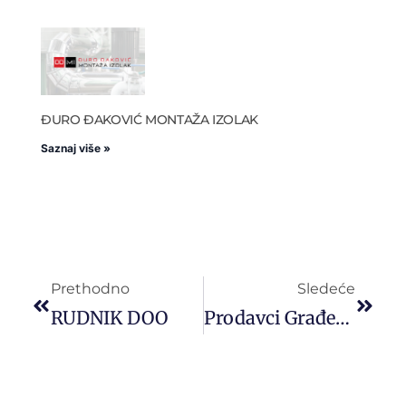
ĐURO ĐAKOVIĆ MONTAŽA IZOLAK
Saznaj više »
Prethodno
Sledeće
RUDNIK DOO
Prodavci Građevinskog Materijala