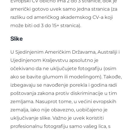
Evropski CV obično ima 2 do 3 stranice, dok je
američki gotovo uvek samo jedna stranica (za
razliku od američkog akademskog CV-a koji
može biti od 3 do 15+ stranica).
Slike
U Sjedinjenim Američkim Državama, Australiji i
Ujedinjenom Kraljevstvu apsolutno je
očekivano da ne uključujete fotografiju (osim
ako se bavite glumom ili modelingom). Takođe,
izbegavaju se navođenje porekla i godina radi
poštovanja zakona protiv diskriminacije u tim
zemljama. Nasuprot tome, u većini evropskih
zemalja, iako nije obavezno, uobičajeno je
uključivanje slike. Važno je uvek koristiti
profesionalnu fotografiju samo vašeg lica, s