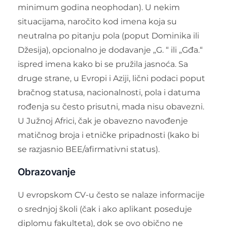
minimum godina neophodan). U nekim
situacijama, naročito kod imena koja su
neutralna po pitanju pola (poput Dominika ili
Džesija), opcionalno je dodavanje „G. “ ili „Gđa.“
ispred imena kako bi se pružila jasnoća. Sa
druge strane, u Evropi i Aziji, lični podaci poput
bračnog statusa, nacionalnosti, pola i datuma
rođenja su često prisutni, mada nisu obavezni.
U Južnoj Africi, čak je obavezno navođenje
matičnog broja i etničke pripadnosti (kako bi
se razjasnio BEE/afirmativni status).
Obrazovanje
U evropskom CV-u često se nalaze informacije
o srednjoj školi (čak i ako aplikant poseduje
diplomu fakulteta), dok se ovo obično ne