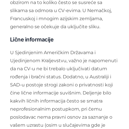
obzirom na to koliko često se susreće sa
slikama sa odmora u CV-evima. U Nemačkoj,
Francuskoj i mnogim azijskim zemljama,
generalno se očekuje da uključite sliku.
Lične informacije
U Sjedinjenim Američkim Državama i
Ujedinjenom Kraljevstvu, važno je napomenuti
da na CV-u ne bi trebalo uključivati datum
rođenja i bračni status. Dodatno, u Australiji i
SAD-u postoje strogi zakoni o privatnosti koji
čine lične informacije suvišnim. Deljenje bilo
kakvih ličnih informacija često se smatra
neprofesionalnim postupkom, pri čemu
poslodavac nema pravni osnov za saznanje o
vašem uzrastu (osim u slučajevima gde je