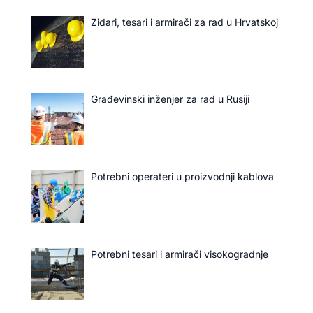
Zidari, tesari i armirači za rad u Hrvatskoj
Građevinski inženjer za rad u Rusiji
Potrebni operateri u proizvodnji kablova
Potrebni tesari i armirači visokogradnje