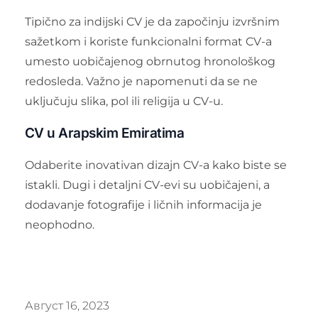
Tipično za indijski CV je da započinju izvršnim
sažetkom i koriste funkcionalni format CV-a
umesto uobičajenog obrnutog hronološkog
redosleda. Važno je napomenuti da se ne
uključuju slika, pol ili religija u CV-u.
CV u Arapskim Emiratima
Odaberite inovativan dizajn CV-a kako biste se
istakli. Dugi i detaljni CV-evi su uobičajeni, a
dodavanje fotografije i ličnih informacija je
neophodno.
Август 16, 2023