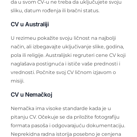
da u svom CV-u ne treba da uključujete svoju
sliku, datum rođenja ili bračni status.
CV u Australiji
U rezimeu pokažite svoju ličnost na najbolji
način, ali izbegavajte uključivanje slike, godina,
pola ili religije. Australijski regruteri cene CV koji
naglašava postignuća i ističe vaše prednosti i
vrednosti. Počnite svoj CV ličnom izjavom o
misiji.
CV u Nemačkoj
Nemačka ima visoke standarde kada je u
pitanju CV. Očekuje se da priložite fotografiju
formata pasoša i odgovarajuću dokumentaciju.
Neprekidna radna istorija posebno je cenjena