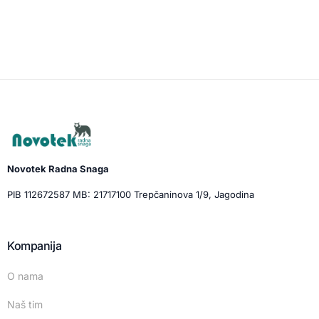
Novotek Radna Snaga
PIB 112672587 MB: 21717100 Trepčaninova 1/9, Jagodina
Kompanija
O nama
Naš tim