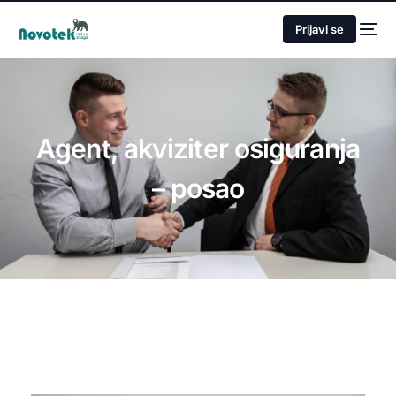
Prijavi se
Agent, akviziter osiguranja
– posao