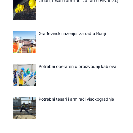
Zidari, tesari i armirači za rad u Hrvatskoj
Građevinski inženjer za rad u Rusiji
Potrebni operateri u proizvodnji kablova
Potrebni tesari i armirači visokogradnje