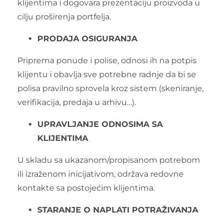
klijentima i dogovara prezentaciju proizvoda u
cilju proširenja portfelja.
PRODAJA
OSIGURANJA
Priprema ponude i polise, odnosi ih na potpis
klijentu i obavlja sve potrebne radnje da bi se
polisa pravilno sprovela kroz sistem (skeniranje,
verifikacija, predaja u arhivu…).
UPRAVLJANJE ODNOSIMA SA
KLIJENTIMA
U skladu sa ukazanom/propisanom potrebom
ili izraženom inicijativom, održava redovne
kontakte sa postojećim klijentima.
STARANJE O NAPLATI POTRAŽIVANJA