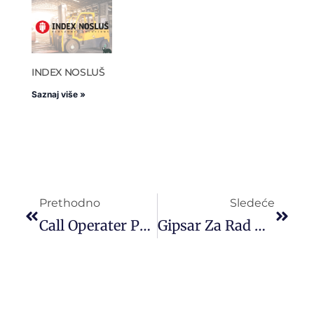
INDEX NOSLUŠ
Saznaj više »
Prethodno
Sledeće
Call Operater Posao Srbija
Gipsar Za Rad U Hrvatskoj