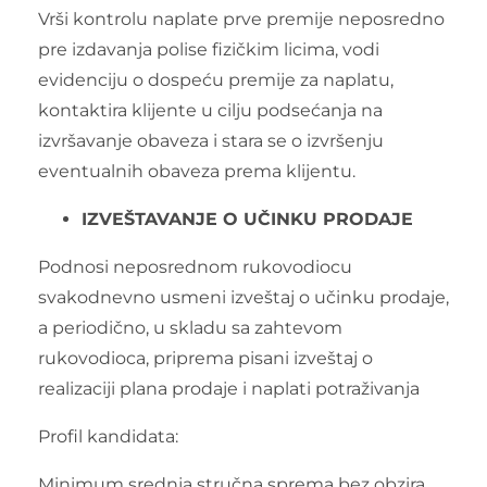
Vrši kontrolu naplate prve premije neposredno
pre izdavanja polise fizičkim licima, vodi
evidenciju o dospeću premije za naplatu,
kontaktira klijente u cilju podsećanja na
izvršavanje obaveza i stara se o izvršenju
eventualnih obaveza prema klijentu.
IZVEŠTAVANJE O UČINKU PRODAJE
Podnosi neposrednom rukovodiocu
svakodnevno usmeni izveštaj o učinku prodaje,
a periodično, u skladu sa zahtevom
rukovodioca, priprema pisani izveštaj o
realizaciji plana prodaje i naplati potraživanja
Profil kandidata:
Minimum srednja stručna sprema bez obzira