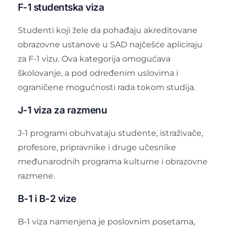
F-1 studentska viza
Studenti koji žele da pohađaju akreditovane
obrazovne ustanove u SAD najčešće apliciraju
za F-1 vizu. Ova kategorija omogućava
školovanje, a pod određenim uslovima i
ograničene mogućnosti rada tokom studija.
J-1 viza za razmenu
J-1 programi obuhvataju studente, istraživače,
profesore, pripravnike i druge učesnike
međunarodnih programa kulturne i obrazovne
razmene.
B-1 i B-2 vize
B-1 viza namenjena je poslovnim posetama,