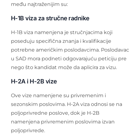
među najtraženijim su:
H-1B viza za stručne radnike
H-1B viza namenjena je stručnjacima koji
poseduju specifična znanja i kvalifikacije
potrebne američkim poslodavcima. Poslodavac
u SAD mora podneti odgovarajuću peticiju pre
nego što kandidat može da aplicira za vizu.
H-2A i H-2B vize
Ove vize namenjene su privremenim i
sezonskim poslovima. H-2A viza odnosi se na
poljoprivredne poslove, dok je H-2B
namenjena privremenim poslovima izvan
poljoprivrede.