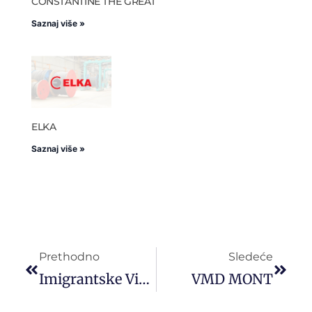
CONSTANTINE THE GREAT
Saznaj više »
ELKA
Saznaj više »
Prethodno
Sledeće
Imigrantske Vize Za SAD – Korak Ka Trajnom Životu I Radu U Americi
VMD MONT