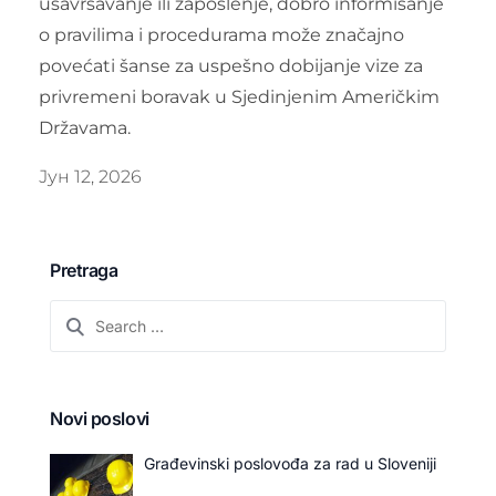
usavršavanje ili zaposlenje, dobro informisanje
o pravilima i procedurama može značajno
povećati šanse za uspešno dobijanje vize za
privremeni boravak u Sjedinjenim Američkim
Državama.
Јун 12, 2026
Pretraga
Novi poslovi
Građevinski poslovođa za rad u Sloveniji