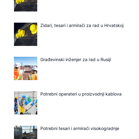
Zidari, tesari i armirači za rad u Hrvatskoj
Građevinski inženjer za rad u Rusiji
Potrebni operateri u proizvodnji kablova
Potrebni tesari i armirači visokogradnje