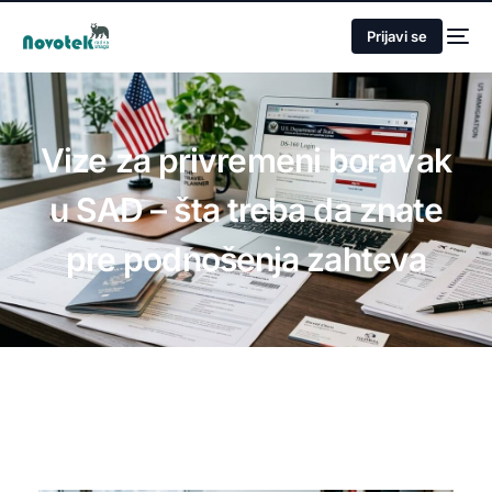
Prijavi se
Vize za privremeni boravak
u SAD – šta treba da znate
pre podnošenja zahteva