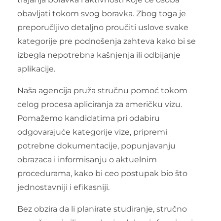
obavljati tokom svog boravka. Zbog toga je
preporučljivo detaljno proučiti uslove svake
kategorije pre podnošenja zahteva kako bi se
izbegla nepotrebna kašnjenja ili odbijanje
aplikacije.
Naša agencija pruža stručnu pomoć tokom
celog procesa apliciranja za američku vizu.
Pomažemo kandidatima pri odabiru
odgovarajuće kategorije vize, pripremi
potrebne dokumentacije, popunjavanju
obrazaca i informisanju o aktuelnim
procedurama, kako bi ceo postupak bio što
jednostavniji i efikasniji.
Bez obzira da li planirate studiranje, stručno