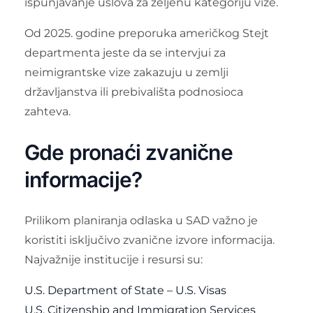
ispunjavanje uslova za željenu kategoriju vize.
Od 2025. godine preporuka američkog Stejt
departmenta jeste da se intervjui za
neimigrantske vize zakazuju u zemlji
državljanstva ili prebivališta podnosioca
zahteva.
Gde pronaći zvanične
informacije?
Prilikom planiranja odlaska u SAD važno je
koristiti isključivo zvanične izvore informacija.
Najvažnije institucije i resursi su:
U.S. Department of State – U.S. Visas
U.S. Citizenship and Immigration Services