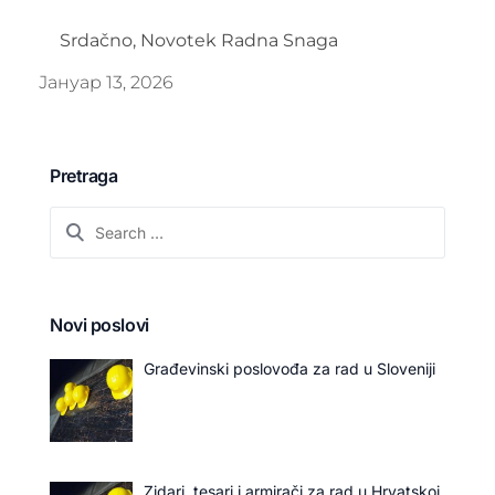
Srdačno, Novotek Radna Snaga
Јануар 13, 2026
Pretraga
Novi poslovi
Građevinski poslovođa za rad u Sloveniji
Zidari, tesari i armirači za rad u Hrvatskoj