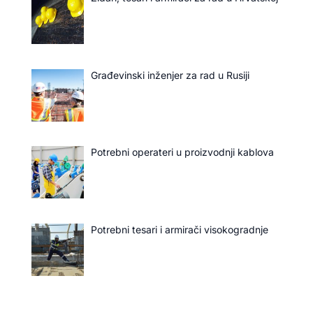
Građevinski inženjer za rad u Rusiji
Potrebni operateri u proizvodnji kablova
Potrebni tesari i armirači visokogradnje