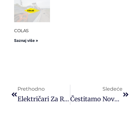
COLAS
Saznaj više »
Prethodno
Sledeće
Električari Za Rad U Beogradu
Čestitamo Novogodišnje I Božićne Praznike!