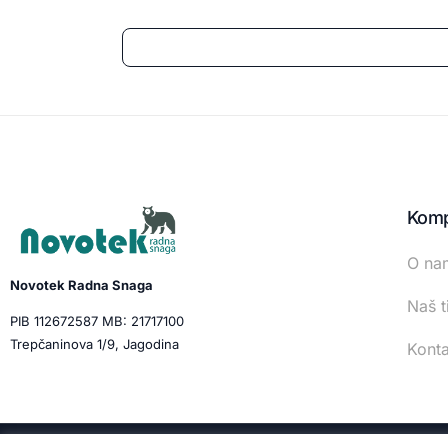
Komp
O na
Novotek Radna Snaga
Naš t
PIB 112672587 MB: 21717100
Trepčaninova 1/9, Jagodina
Konta