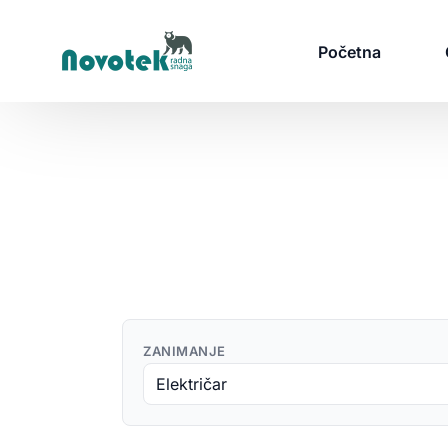
Početna
Tražim Posao
Prijava za Posao
P
Oglasi za posao
D
Poslovi u Srbiji
S
ZANIMANJE
Poslovi u Inostranstvu
N
Poslovi u Americi
Z
Napravi CV Besplatno
P