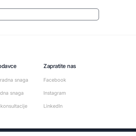
odavce
Zapratite nas
radna snaga
Facebook
adna snaga
Instagram
 konsultacije
LinkedIn