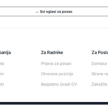
← Svi oglasi za posao
anija
Za Radnike
Za Posl
ma
Prijava za posao
Domaća 
im
Otvorene pozicije
Strana r
kt
Besplatno izradi CV
Zakažite