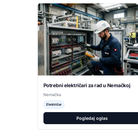
Potrebni električari za rad u Nemačkoj
Nemačka
Električar
Pogledaj oglas