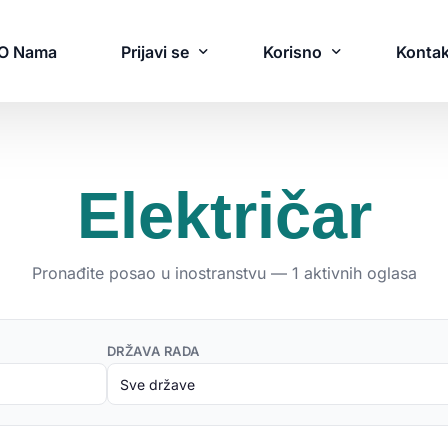
O Nama
Prijavi se
Korisno
Kontak
Blog
Tražim Radnike
Električar
Novosti
rijavi se
Naš Tim
Pronađite posao u inostranstvu — 1 aktivnih oglasa
omaća Radna Snaga
Mi u Medijima
trana Radna Snaga
Često Postavljana Pitan
DRŽAVA RADA
ajčešća Pitanja
CV Besplatna Izrada
akažite Sastanak
rivremeno zapošljavanje