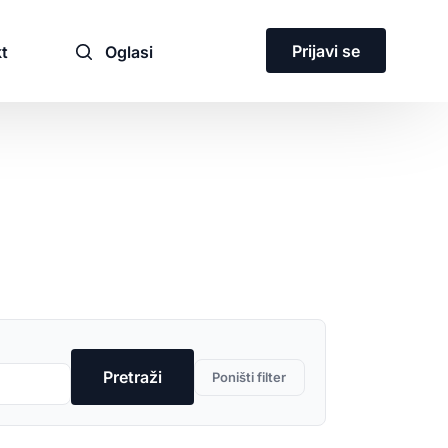
Prijavi se
t
Oglasi
ja
Pretraži
Poništi filter